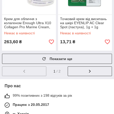
Крем для обличчя з
Точковий крем від висипань
колагеном Enough Ultra X10
на шкірі EYENLIP AC Clear
Collagen Pro Marine Cream,
Spot (пастуха), 1g + 1g
50 мл
Немає в наявності
Немає в наявності
263,60
13,71
₴
₴
Показати ще
1
/ 2
Про нас
99% позитивних з 198 відгуків за рік
Працює з 20.05.2017
м. Харків