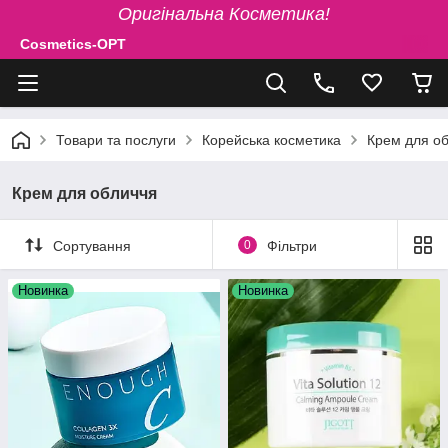
Оригінальна Косметика!
Cosmetics-OPT
Товари та послуги
Корейська косметика
Крем для о
Крем для обличчя
Сортування
0
Фільтри
Новинка
Новинка