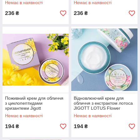
150 ml
Acid Water Bomb Cream, 150
Немає в наявності
Немає в наявності
ml
236
236
₴
₴
Поживний крем для обличчя
Відновлюючий крем для
з циклопептидами
обличчя з екстрактом лотоса
хризантеми Jigott
JIGOTT LOTUS Flower
Chrysanthemum Flower
Moisture Cream, 100 мл
Немає в наявності
Немає в наявності
Nourishing Cream, 100 мл
194
194
₴
₴