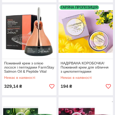
ГАРЯЧА ПРОПОЗИЦІЯ
Поживний крем з олією
НАДІРВАНА КОРОБОЧКА!
лосося і пептидами FarmStay
Поживний крем для обличчя
Salmon Oil & Peptide Vital
з циклопептидами
Cream, 50 мл
хризантеми Jigott
Немає в наявності
Немає в наявності
Chrysanthemum Flower
Nourishing Cream, 100 мл
329,14
194
₴
₴