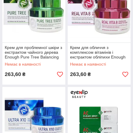
Крем для проблемної шкіри з
Крем для обличчя з
екстрактом чайного дерева
комплексом вітамінів і
Enough Pure Tree Balancing
екстрактом обліпихи Enough
Pro Calming Cream, 50 мл
Real Vita 8 Complex Pro Bright
Немає в наявності
Немає в наявності
Up, 50 мл
263,60
263,60
₴
₴