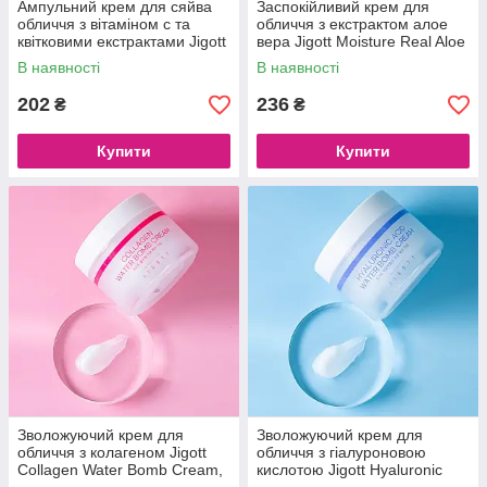
Ампульний крем для сяйва
Заспокійливий крем для
обличчя з вітаміном с та
обличчя з екстрактом алое
квітковими екстрактами Jigott
вера Jigott Moisture Real Aloe
Vita Solution 12 Synergy
Vera Cream, 150 ml
В наявності
В наявності
Ampoule Cream, 100 мл
202
236
₴
₴
Купити
Купити
Зволожуючий крем для
Зволожуючий крем для
обличчя з колагеном Jigott
обличчя з гіалуроновою
Collagen Water Bomb Cream,
кислотою Jigott Hyaluronic