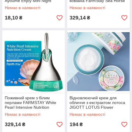
Ayoume Enjoy Mini Night
ковзана FarmStay Sea Horse
Cream, 3 g
Water Full Cream, 50 мл
Немає в наявності
Немає в наявності
18,10
329,14
₴
₴
Поживний крем з білим
Відновлюючий крем для
перлами FARMSTAY White
обличчя з екстрактом лотоса
Pearl Intensive Nutrition
JIGOTT LOTUS Flower
Cream, 50 г
Moisture Cream, 100 мл
Немає в наявності
Немає в наявності
329,14
194
₴
₴