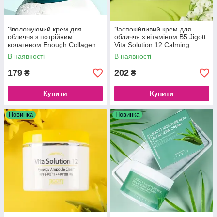
Зволожуючий крем для
Заспокійливий крем для
обличчя з потрійним
обличчя з вітаміном В5 Jigott
колагеном Enough Collagen
Vita Solution 12 Calming
3x Moisture Cream, 50 g
Ampoule Cream, 100 мл
В наявності
В наявності
179
202
₴
₴
Купити
Купити
Новинка
Новинка