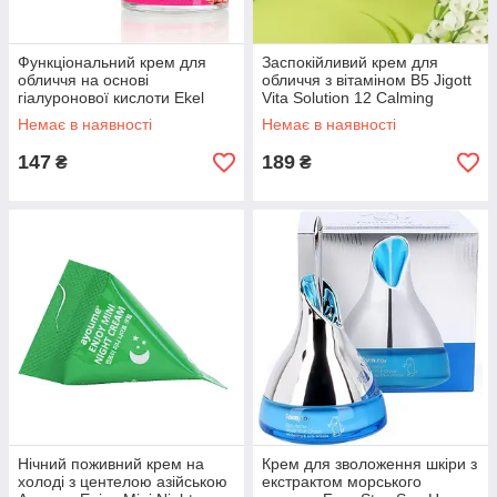
Функціональний крем для
Заспокійливий крем для
обличчя на основі
обличчя з вітаміном В5 Jigott
гіалуронової кислоти Ekel
Vita Solution 12 Calming
Hyaluronic Acid Ampule
Ampoule Cream, 100 мл
Немає в наявності
Немає в наявності
Cream, 70 мл
147
189
₴
₴
Нічний поживний крем на
Крем для зволоження шкіри з
холоді з центелою азійською
екстрактом морського