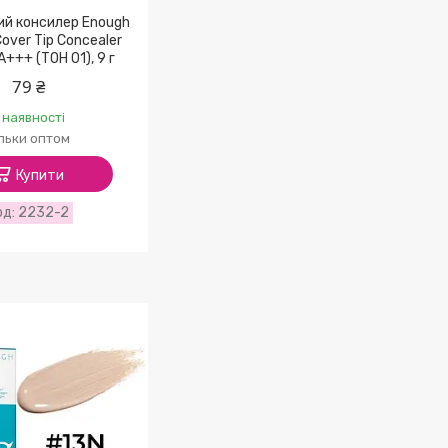
ий консилер Enough
Cover Tip Concealer
+++ (ТОН 01), 9 г
79 ₴
 наявності
ільки оптом
Купити
2232-2