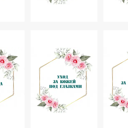
личчя
Догляд за тілом
Скати,