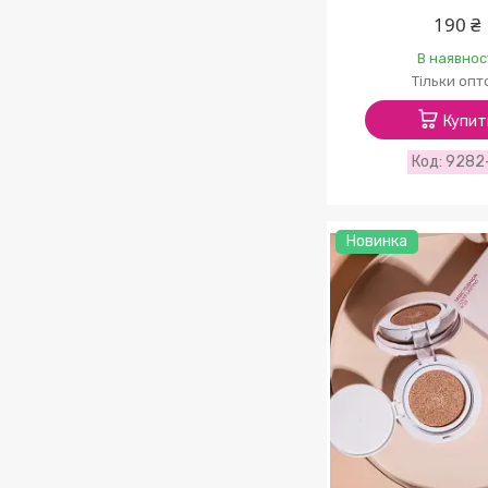
190 ₴
В наявнос
Тільки опт
Купит
9282
Новинка