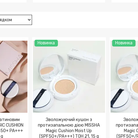
онця
Догляд за шкірою під очима
Дог
Новинка
Новинка
сатиновим
Зволожуючий кушон з
Зволо
GIC CUSHION
протизапальною дією MISSHA
протизапа
F50+ PA+++
Magic Cushion Moist Up
Magic 
 g
(SPF50+/PA+++) ТОН 21, 15 g
(SPF50+/P