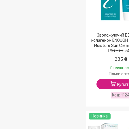
Зволожуючий ВВ
колагеном ENOUGH 
Moisture Sun Cre
PA++++, 5
235 ₴
В наявнос
Тільки опт
Купит
112
Новинка