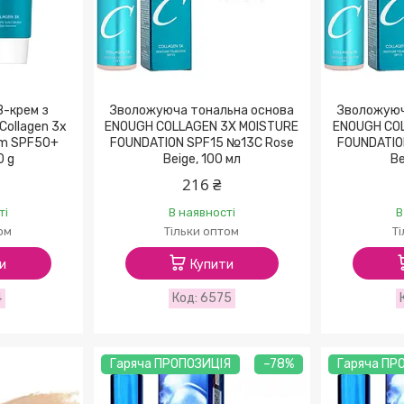
-крем з
Зволожуюча тональна основа
Зволожуюч
Collagen 3x
ENOUGH COLLAGEN 3X MOISTURE
ENOUGH CO
am SPF50+
FOUNDATION SPF15 №13C Rose
FOUNDATIO
0 g
Beige, 100 мл
Be
216 ₴
ті
В наявності
В
ом
Тільки оптом
Т
и
Купити
4
6575
Гаряча ПРОПОЗИЦІЯ
–78%
Гаряча ПР