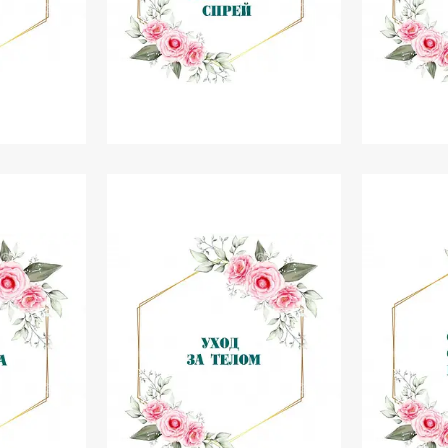
иччя
Тонери, Місти
Пінки і 
Гід