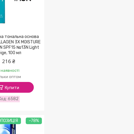
а тональна основа
LLAGEN 3X MOISTURE
N SPF15 №13N Light
ige, 100 мл
216 ₴
 наявності
ільки оптом
Купити
6582
ОПОЗИЦІЯ
–78%