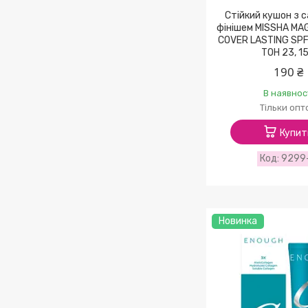
Стійкий кушон з 
фінішем MISSHA MA
COVER LASTING SP
ТОН 23, 15
190 ₴
В наявнос
Тільки опт
Купит
9299
Новинка