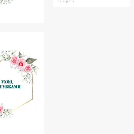
Telegram
 Скраби, Пілінги