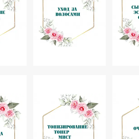
і пудри
Догляд за волоссям
Сироватк