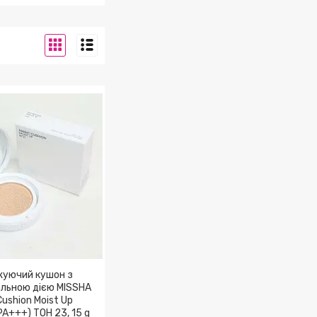
ляд за губами
жуючий кушон з
льною дією MISSHA
Cushion Moist Up
A+++) ТОН 23, 15 g