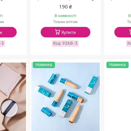
190 ₴
ті
В наявності
В
ом
Тільки оптом
Т
и
Купити
-3
9268-3
Новинка
Новинка