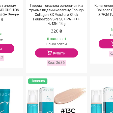
сатиновим
Тверда тональна основа-стік з
Колагенов
GIC CUSHION
трьома видами колагену Enough
Collagen 
F50+ PA+++
Collagen 3X Moisture Stick
SPF36 PA
 g
Foundation SPF50+ PA++++
№13N, 14 g
В
320 ₴
ті
Т
В наявності
ом
Тільки оптом
и
Купити
-3
0636
Новинка