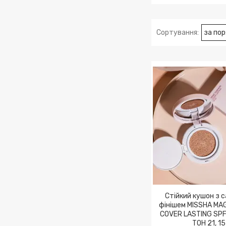
Захист від С
Стійкий кушон з 
фінішем MISSHA MA
COVER LASTING SP
ТОН 21, 15