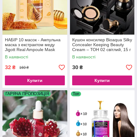
НАБІР 10 масок - Ампульна
Кушон консилер Bioaqua Silky
маска з екстрактом меду
Concealer Keeping Beauty
Jigott Real Ampoule Mask
Cream – ТОН 02 світлий, 15 г
Honey, 10 шт.*27 мл.
В наявності
В наявності
32
30
₴
₴
160 ₴
Купити
Купити
ГАРЯЧА ПРОПОЗИЦІЯ
Топ