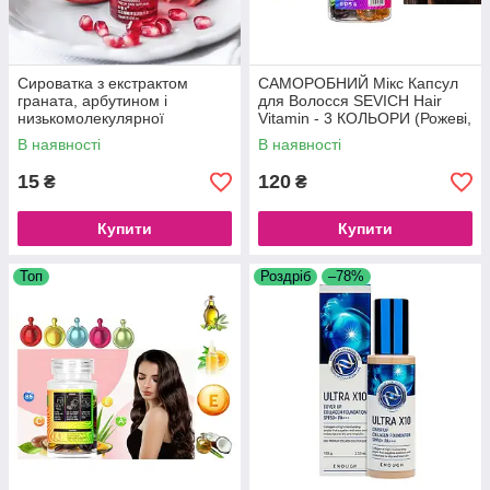
Сироватка з екстрактом
САМОРОБНИЙ Мікс Капсул
граната, арбутином і
для Волосся SEVICH Hair
низькомолекулярної
Vitamin - 3 КОЛЬОРИ (Рожеві,
гіалуронової кислотою
Блакитні, Золоті), 30 капсул
В наявності
В наявності
Images, 15 мл
15
120
₴
₴
Купити
Купити
Топ
Роздріб
–78%