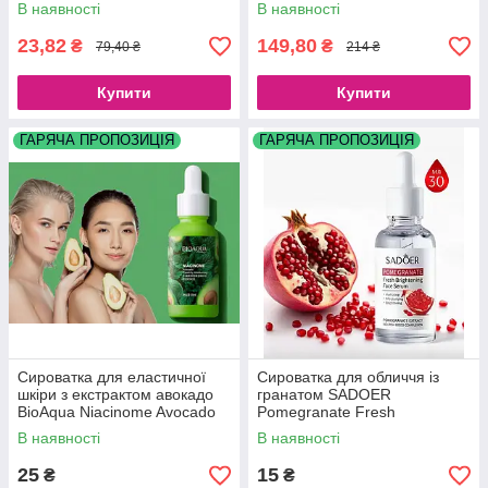
Moisturizing Eye Cream, 60 г
Bomb Cream, 150 ml
В наявності
В наявності
23,82
149,80
₴
₴
79,40 ₴
214 ₴
Купити
Купити
ГАРЯЧА ПРОПОЗИЦІЯ
ГАРЯЧА ПРОПОЗИЦІЯ
Сироватка для еластичної
Сироватка для обличчя із
шкіри з екстрактом авокадо
гранатом SADOER
BioAqua Niacinome Avocado
Pomegranate Fresh
Essence, 30ml
Brightening Face Serum, 30
В наявності
В наявності
ml
25
15
₴
₴