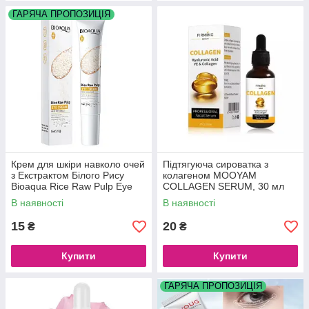
ГАРЯЧА ПРОПОЗИЦІЯ
Крем для шкіри навколо очей
Підтягуюча сироватка з
з Екстрактом Білого Рису
колагеном MOOYAM
Bioaqua Rice Raw Pulp Eye
COLLAGEN SERUM, 30 мл
Cream 20 г
В наявності
В наявності
15
20
₴
₴
Купити
Купити
ГАРЯЧА ПРОПОЗИЦІЯ