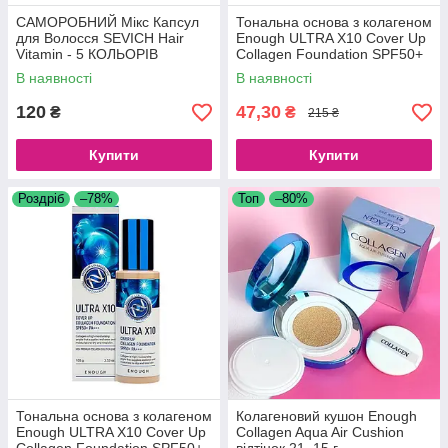
САМОРОБНИЙ Мікс Капсул
Тональна основа з колагеном
для Волосся SEVICH Hair
Enough ULTRA X10 Cover Up
Vitamin - 5 КОЛЬОРІВ
Collagen Foundation SPF50+
(Червоні, Жовті, Блакитні,
PA+++ No13 (100 g)
В наявності
В наявності
Рожеві, Зелені), 30 капсул
120
47,30
₴
₴
215 ₴
Купити
Купити
Роздріб
–78%
Топ
–80%
Тональна основа з колагеном
Колагеновий кушон Enough
Enough ULTRA X10 Cover Up
Collagen Aqua Air Cushion