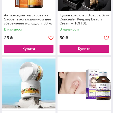
Антиоксидантна сироватка
Кушон консилер Bioaqua Silky
Sadoer з астаксантином для
Concealer Keeping Beauty
збереження молодості, 30 мл
Cream – ТОН 01
натуральний, 15 г
В наявності
В наявності
25
50
₴
₴
Купити
Купити