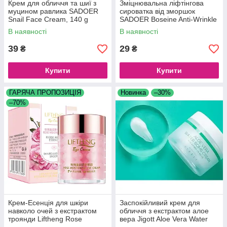
Крем для обличчя та шиї з
Зміцнювальна ліфтінгова
муцином равлика SADOER
сироватка від зморшок
Snail Face Cream, 140 g
SADOER Boseine Anti-Wrinkle
Firming Lifting Moisturize
В наявності
В наявності
Serum, 30 ml
39
29
₴
₴
Купити
Купити
ГАРЯЧА ПРОПОЗИЦІЯ
Новинка
–30%
–70%
Крем-Есенція для шкіри
Заспокійливий крем для
навколо очей з екстрактом
обличчя з екстрактом алое
троянди Liftheng Rose
вера Jigott Aloe Vera Water