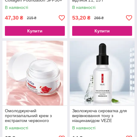
Collagen Foundation SPF50+
відтінок 21, 15 г
PA+++ No21 (100 g)
В наявності
В наявності
47,30
53,20
₴
₴
215 ₴
266 ₴
Купити
Купити
Омолоджуючий
Зволожуюча сироватка для
протизапальний крем з
вирівнювання тону з
екстрактом червоного
ніацинамідом VEZE
гранату та гіалуроновою
NICOTINAMIDE, 15 мл
В наявності
В наявності
кислотою SADOER, 50 г