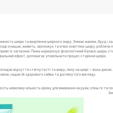
ність шкіри та виділення шкірного жиру. Знімає макіяж, бруд і за
кладі очищає, живить, зволожує та м'яко освітлює шкіру, роблячи п
ияє їх загоєнню. Пінка нормалізує фізіологічний баланс шкіри, 
вальний ефект, допомагає уповільнити процес старіння шкіри.
падає відчуття стягнутості та жиру, пилу на шкірі — вона дихає.
овою, надає їй здорового сяйва та доглянутого вигляду.
іть невелику кількість крему для вмивання на руки, спіньте та 
Зм