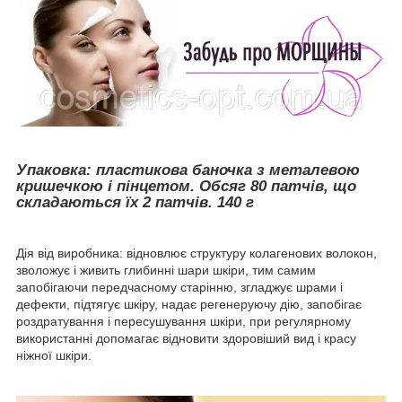
Упаковка: пластикова баночка з металевою
кришечкою і пінцетом. Обсяг 80 патчів, що
складаються їх 2 патчів. 140 г
Дія від виробника: відновлює структуру колагенових волокон,
зволожує і живить глибинні шари шкіри, тим самим
запобігаючи передчасному старінню, згладжує шрами і
дефекти, підтягує шкіру, надає регенеруючу дію, запобігає
роздратування і пересушування шкіри, при регулярному
використанні допомагає відновити здоровіший вид і красу
ніжної шкіри.