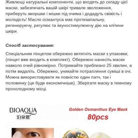
Живлющі натуральні компоненти, що входять до складу цієї
маски, забезпечать вашій шкірі тривале зволоження,
приберуть зморшки і мішки під очима і додадуть свіжість і
молодість! Масло османтуса має протизапальну,
регенеруючу, регулює та імуностимулюючу дію на клітини
шкіри.
Спосіб застосування:
Спеціальним пінцетом обережно витягніть маски з упаковки,
(пінцет вже входить в комплект). Обережно нанесіть маски
навколо очей рівномірно. Потримайте приблизно 25 хвилин, а
потім видаліть. Обережно, уникайте потрапляння суміші в очі.
Можна використовувати як повністю один патч, так і
половинку (це буде економічніше). Зберігати маску в темному
прохолодному місці.