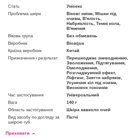
Стать
Унісекс
Проблема шкіри
Вікові зміни, Мішки під
очима, В'ялість,
Набряклість, Темні кола,
В'янення
Вікова група
Без обмежень
Виробник
Bioaqua
Країна виробник
Китай
Призначення і результат
Перешкоджає зневодненню,
Зволоження, Підтягування,
Омолодження,
Розгладжуючий ефект,
Ліфтинг, Зняття набряків,
Усунення кіл під очима,
Висновок токсинів
Час застосування
Універсальний
Вага
140 г
Область застосування
Шкіра навколо очей
Вид засобу по догляду за
Патчі
шкірою губ
Приховати