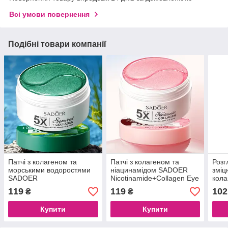
Всі умови повернення
Подібні товари компанії
Патчі з колагеном та
Патчі з колагеном та
Розг
морськими водоростями
ніацинамідом SADOER
зміц
SADOER
Nicotinamide+Collagen Eye
кола
Seaweed+Collagen Eye
Mask, 80 шт (40 пар)
Sado
119
119
102
₴
₴
Mask, 80 шт (40 пар)
Gel 
Купити
Купити