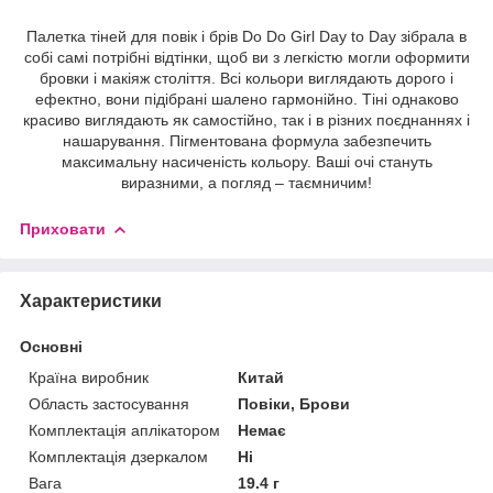
Палетка тіней для повік і брів Do Do Girl Day to Day зібрала в
собі самі потрібні відтінки, щоб ви з легкістю могли оформити
бровки і макіяж століття. Всі кольори виглядають дорого і
ефектно, вони підібрані шалено гармонійно. Тіні однаково
красиво виглядають як самостійно, так і в різних поєднаннях і
нашарування. Пігментована формула забезпечить
максимальну насиченість кольору. Ваші очі стануть
виразними, а погляд – таємничим!
Приховати
Характеристики
Основні
Країна виробник
Китай
Область застосування
Повіки, Брови
Комплектація аплікатором
Немає
Комплектація дзеркалом
Ні
Вага
19.4 г