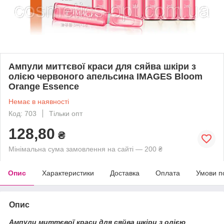
Ампули миттєвої краси для сяйва шкіри з
олією червоного апельсина IMAGES Bloom
Orange Essence
Немає в наявності
Код: 703
Тільки опт
128,80
₴
Мінімальна сума замовлення на сайті — 200 ₴
Опис
Характеристики
Доставка
Оплата
Умови п
Опис
Ампули миттєвої краси для сяйва шкіри з олією