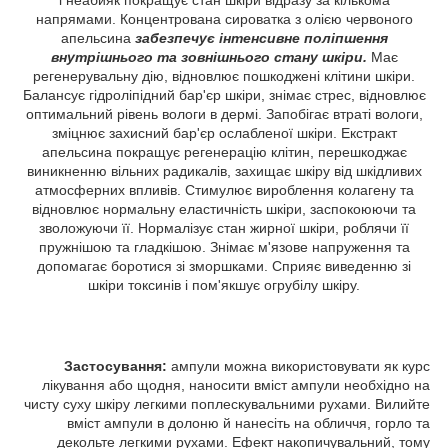
напрямами. Концентрована сироватка з олією червоного
апельсина
забезпечує інтенсивне поліпшення
внутрішнього та зовнішнього стану шкіри.
Має
регенерувальну дію, відновлює пошкоджені клітини шкіри.
Балансує гідроліпідний бар'єр шкіри, знімає стрес, відновлює
оптимальний рівень вологи в дермі. Запобігає втраті вологи,
зміцнює захисний бар'єр ослабленої шкіри. Екстракт
апельсина покращує регенерацію клітин, перешкоджає
виникненню вільних радикалів, захищає шкіру від шкідливих
атмосферних впливів. Стимулює вироблення колагену та
відновлює нормальну еластичність шкіри, заспокоюючи та
зволожуючи її. Нормалізує стан жирної шкіри, роблячи її
пружнішою та гладкішою. Знімає м'язове напруження та
допомагає боротися зі зморшками. Сприяє виведенню зі
шкіри токсинів і пом'якшує огрубілу шкіру.
Застосування:
ампули можна використовувати як курс
лікування або щодня, наносити вміст ампули необхідно на
чисту суху шкіру легкими поплескувальними рухами. Вилийте
вміст ампули в долоню й нанесіть на обличчя, горло та
декольте легкими рухами. Ефект накопичувальний, тому