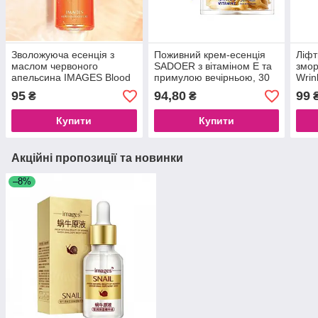
Зволожуюча есенція з
Поживний крем-есенція
Ліфт
маслом червоного
SADOER з вітаміном Е та
змор
апельсина IMAGES Blood
примулою вечірньою, 30
Wrink
Orange Esence, 100 мл
капсул
95
94,80
99
₴
₴
Купити
Купити
Акційні пропозиції та новинки
–8%