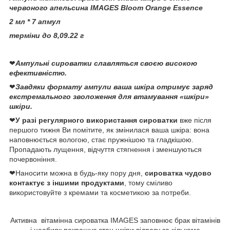
червоного апельсина IMAGES Bloom Orange Essence
2 мл * 7 апмул
терміни до 8,09.22 г
❤
Ампульні сироватки славляться своєю високою
ефективністю.
❤
Завдяки формату ампули ваша шкіра отримує заряд
екстремального зволоження для втамування «шкіри»
шкіри.
❤
У разі регулярного використання сироватки
вже після
першого тижня Ви помітите, як змінилася ваша шкіра: вона
наповнюється вологою, стає пружнішою та гладкішою.
Пропадають лущення, відчуття стягнення і зменшуються
почервоніння.
❤Наносити можна в будь-яку пору дня,
сироватка чудово
контактує з іншими продуктами
, тому сміливо
використовуйте з кремами та косметикою за потреби.
Активна вітамінна сироватка IMAGES заповнює брак вітамінів
і неабияк покращує стан шкіри відразу за кількома