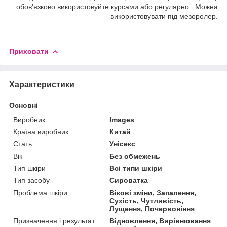
обов'язково використовуйте курсами або регулярно. Можна
використовувати під мезоролер.
Приховати
Характеристики
Основні
Виробник
Images
Країна виробник
Китай
Стать
Унісекс
Вік
Без обмежень
Тип шкіри
Всі типи шкіри
Тип засобу
Сироватка
Проблема шкіри
Вікові зміни, Запалення,
Сухість, Чутливість,
Лущення, Почервоніння
Призначення і результат
Відновлення, Вирівнювання