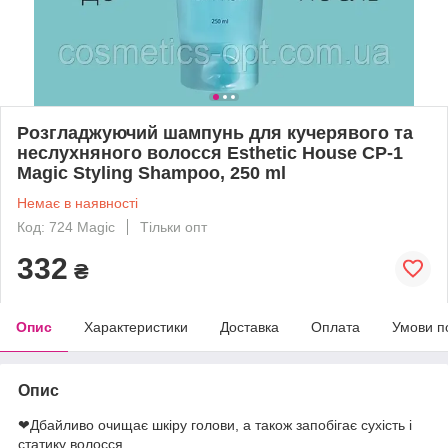
Розгладжуючий шампунь для кучерявого та
неслухняного волосся Esthetic House CP-1
Magic Styling Shampoo, 250 ml
Немає в наявності
Код: 724 Magic
Тільки опт
332
₴
Опис
Характеристики
Доставка
Оплата
Умови п
Опис
❤Дбайливо очищає шкіру голови, а також запобігає сухість і
статику волосся.