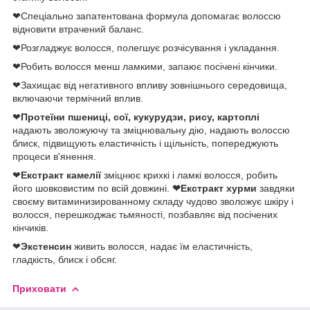
❤Спеціально запатентована формула допомагає волоссю
відновити втрачений баланс.
❤Розгладжує волосся, полегшує розчісування і укладання.
❤Робить волосся менш ламкими, запаює посічені кінчики.
❤Захищає від негативного впливу зовнішнього середовища,
включаючи термічний вплив.
❤
Протеїни пшениці, сої, кукурудзи, рису, картоплі
надають зволожуючу та зміцнювальну дію, надають волоссю
блиск, підвищують еластичність і щільність, попереджують
процеси в'янення.
❤
Екстракт камелії
зміцнює крихкі і ламкі волосся, робить
його шовковистим по всій довжині.
❤Екстракт хурми
завдяки
своєму витаминизированному складу чудово зволожує шкіру і
волосся, перешкоджає тьмяності, позбавляє від посічених
кінчиків.
❤
Экстенсин
живить волосся, надає їм еластичність,
гладкість, блиск і обсяг.
Приховати