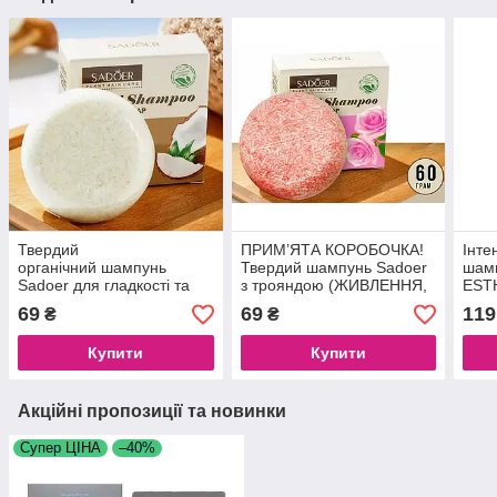
Твердий
ПРИМ’ЯТА КОРОБОЧКА!
Інте
органічний шампунь
Твердий шампунь Sadoer
шамп
Sadoer для гладкості та
з трояндою (ЖИВЛЕННЯ,
EST
блиску волосся з олією
ВІД ЛУПИ, КОНТРОЛЬ
BRI
69
69
119
₴
₴
кокосу, 60 g
ЖИРНОСТІ ТА
INT
ПОЗБАВЛЕННЯ
SHA
Купити
Купити
СВЕРБЛЯЧКИ), 60 g
Акційні пропозиції та новинки
Супер ЦІНА
–40%