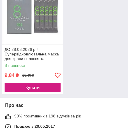
ДО 28.08.2026 р.!
Супервідновлювальна маска
для краси волосся та
зміцнення коренів Masil 8
В наявності
Seconds Salon Super Mild
Hair Mask
9,84
₴
16,40 ₴
Купити
Про нас
99% позитивних з 198 відгуків за рік
Працює з 20.05.2017