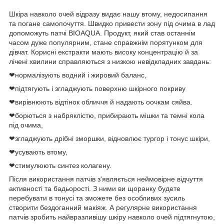
Шкіра навколо очей відразу видає нашу втому, недосипання
та погане самопочуття. Швидко привести зону під очима в лад
допоможуть патчі BIOAQUA. Продукт, який став останнім
часом дуже популярним, стане справжнім порятунком для
дівчат. Корисні екстракти мають високу концентрацію й за
лічені хвилини справляються з низкою невідкладних завдань:
❤нормалізують водний і жировий баланс,
❤підтягують і згладжують поверхню шкірного покриву
❤вирівнюють відтінок обличчя й надають оочкам сяйва.
❤борються з набряклістю, прибирають мішки та темні кола
під очима,
❤згладжують дрібні зморшки, відновлює тургор і тонус шкіри,
❤усувають втому,
❤стимулюють синтез колагену.
Після використання патчів з'являється неймовірне відчуття
активності та бадьорості. З ними ви щоранку будете
перебувати в тонусі та зможете без особливих зусиль
створити бездоганний макіяж. А регулярне використання
патчів зробить найвразливішу шкіру навколо очей підтягнутою,