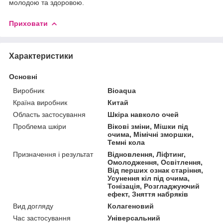
молодою та здоровою.
Приховати
Характеристики
Основні
Виробник
Bioaqua
Країна виробник
Китай
Область застосування
Шкіра навколо очей
Проблема шкіри
Вікові зміни, Мішки під
очима, Мімічні зморшки,
Темні кола
Призначення і результат
Відновлення, Ліфтинг,
Омолодження, Освітлення,
Від перших ознак старіння,
Усунення кіл під очима,
Тонізація, Розгладжуючий
ефект, Зняття набряків
Вид догляду
Колагеновий
Час застосування
Універсальний