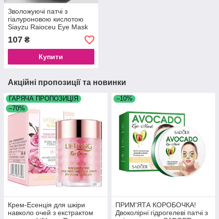
Зволожуючі патчі з
гіалуроновою кислотою
Siayzu Raioceu Eye Mask
Hyaluronic Acids, 60 шт
107
₴
Купити
Акційні пропозиції та новинки
ГАРЯЧА ПРОПОЗИЦІЯ
–10%
–70%
Крем-Есенція для шкіри
ПРИМ'ЯТА КОРОБОЧКА!
навколо очей з екстрактом
Двоколірні гідрогелеві патчі з