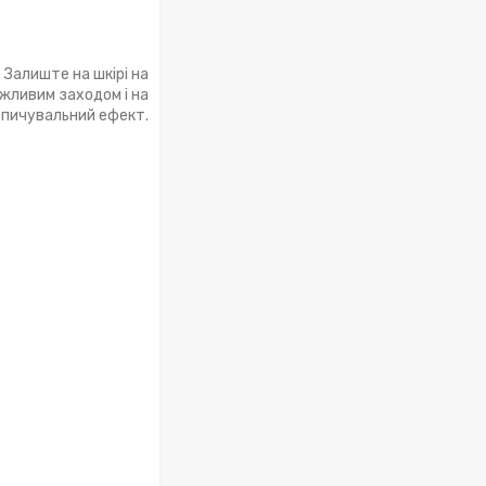
 Залиште на шкірі на
жливим заходом і на
копичувальний ефект.