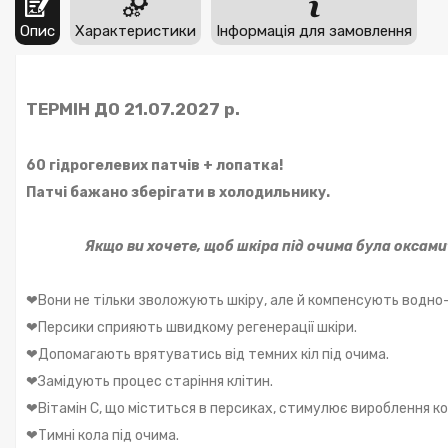
Опис
Характеристики
Інформація для замовлення
ТЕРМІН ДО 21.07.2027 р.
60 гідрогелевих патчів + лопатка!
Патчі бажано зберігати в холодильнику.
Якщо ви хочете, щоб шкіра під очима була оксами
❤Вони не тільки зволожують шкіру, але й компенсують водно
❤Персики сприяють швидкому регенерації шкіри.
❤Допомагають врятуватись від темних кіл під очима.
❤Замідують процес старіння клітин.
❤Вітамін С, що міститься в персиках, стимулює вироблення ко
❤Тимні кола під очима.