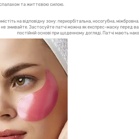
я спалахом та життєвою силою.
містіть на відповідну зону: периорбітальна, носогубна, міжбровна.
 не змивайте. Застосуйте патчі можна як експрес-маску перед ва
постійній основі при щоденному догляді. Патчі мають на