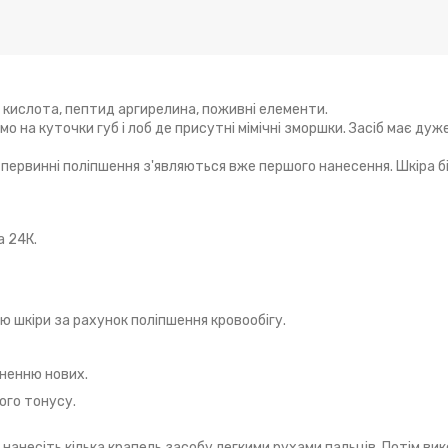
 кислота, пептид аргирелина, поживні елементи.
о на куточки губ і лоб де присутні мімічні зморшки. Засіб має дуж
 первинні поліпшення з'являються вже першого нанесення. Шкіра б
 24К.
 шкіри за рахунок поліпшення кровообігу.
ненню нових.
ого тонусу.
нанесіть кілька крапель засобу легкими рухами пальців. Потім ви