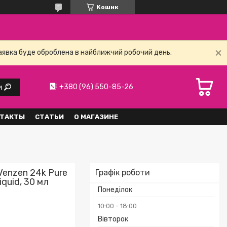
Кошик
заявка буде оброблена в найближчий робочий день.
+380 (96) 550-85-26
и
ТАКТЫ
СТАТЬИ
О МАГАЗИНЕ
Venzen 24k Pure
Графік роботи
iquid, 30 мл
Понеділок
10:00
18:00
Вівторок