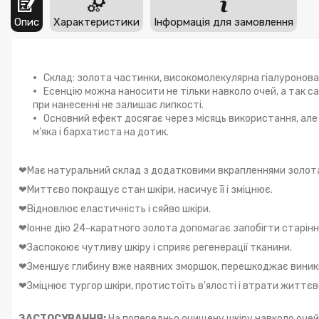
Опис
Характеристики
Інформація для замовлення
Склад: золота частинки, високомолекулярна гіалуронова
Есенцію можна наносити не тільки навколо очей, а так сам
при нанесенні не залишає липкості.
Основний ефект досягає через місяць використання, але
м'яка і бархатиста на дотик.
❤Має натуральний склад з додатковими вкрапленнями золота
❤Миттєво покращує стан шкіри, насичує її і зміцнює.
❤Відновлює еластичність і сяйво шкіри.
❤Іонне дію 24-каратного золота допомагає запобігти старінню
❤Заспокоює чутливу шкіру і сприяє регенерації тканини.
❤Зменшує глибину вже наявних зморшок, перешкоджає виник
❤Зміцнює тургор шкіри, протистоїть в'ялості і втрати життєв
ЗАСТОСУВАННЯ:
На попередньо очищену шкіру навколо очей 