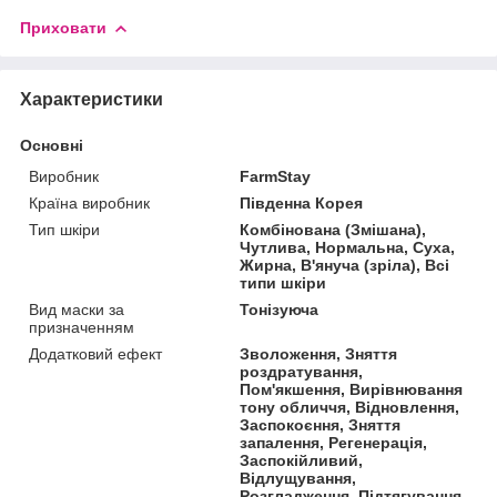
Приховати
Характеристики
Основні
Виробник
FarmStay
Країна виробник
Південна Корея
Тип шкіри
Комбінована (Змішана),
Чутлива, Нормальна, Суха,
Жирна, В'януча (зріла), Всі
типи шкіри
Вид маски за
Тонізуюча
призначенням
Додатковий ефект
Зволоження, Зняття
роздратування,
Пом'якшення, Вирівнювання
тону обличчя, Відновлення,
Заспокоєння, Зняття
запалення, Регенерація,
Заспокійливий,
Відлущування,
Розгладження, Підтягування,