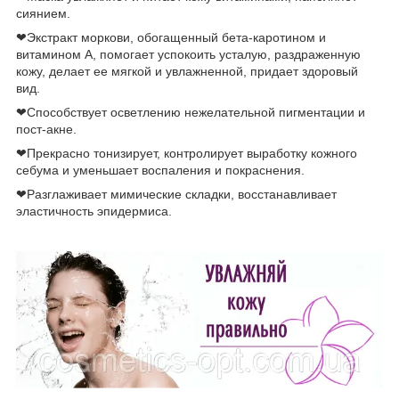
сиянием.
❤Экстракт моркови, обогащенный бета-каротином и
витамином А, помогает успокоить усталую, раздраженную
кожу, делает ее мягкой и увлажненной, придает здоровый
вид.
❤Способствует осветлению нежелательной пигментации и
пост-акне.
❤Прекрасно тонизирует, контролирует выработку кожного
себума и уменьшает воспаления и покраснения.
❤Разглаживает мимические складки, восстанавливает
эластичность эпидермиса.