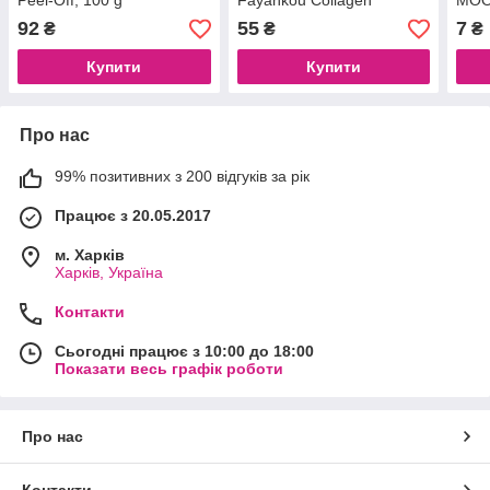
Peel-Off, 100 g
Fayankou Collagen
MOO
Moisturizing Eye Essence,
Mask
92
55
7
₴
₴
₴
15 ml
Купити
Купити
Про нас
99% позитивних з 200 відгуків за рік
Працює з 20.05.2017
м. Харків
Харків, Україна
Контакти
Сьогодні працює з 10:00 до 18:00
Показати весь графік роботи
Про нас