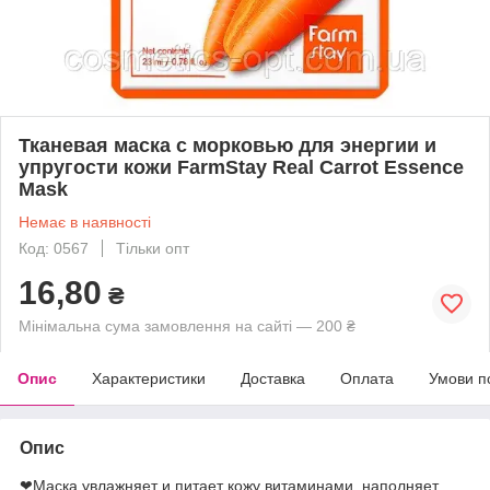
Тканевая маска с морковью для энергии и
упругости кожи FarmStay Real Carrot Essence
Mask
Немає в наявності
Код: 0567
Тільки опт
16,80
₴
Мінімальна сума замовлення на сайті — 200 ₴
Опис
Характеристики
Доставка
Оплата
Умови п
Опис
❤Маска увлажняет и питает кожу витаминами, наполняет