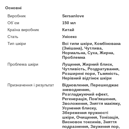
Основні
Виробник
Sersanlove
Об`єм
150 мл
Країна виробник
Китай
Стать
Унісекс
Тип шкіри
Всі типи шкіри, Комбінована
(Змішана), Чутлива,
Нормальна, Суха, Жирна,
Проблемна
Проблема шкіри
Лущення, Жирний блиск,
Чутливість, Роздратування,
Розширені пори, Тьмяність,
Нерівний відтінок шкіри
Призначення і результат
Відновлення, Перешкоджає
зневодненню,
Розгладжуючий ефект,
Регенерація, Пом'якшення,
Зволоження, Зняття макіяжу,
Усунення блиску,
Збереження пружності
шкіри, Очищення, Тонізація,
Висновок токсинів, Зняття
подразнення, Звуження пор,