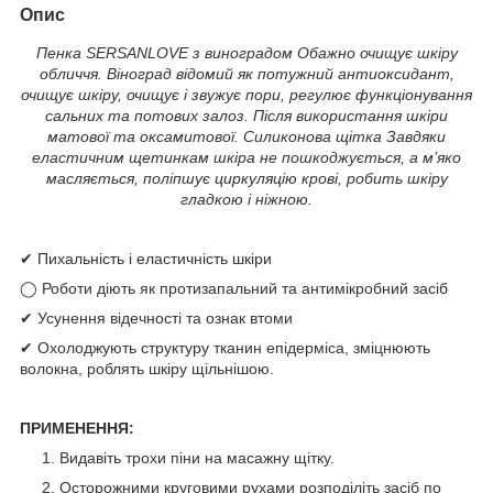
Опис
Пенка SERSANLOVE з виноградом
Обажно очищує шкіру
обличчя.
Віноград відомий як потужний антиоксидант,
очищує шкіру, очищує і звужує пори, регулює функціонування
сальних та потових залоз.
Після використання шкіри
матової та оксамитової.
Силиконова щітка Завдяки
еластичним щетинкам шкіра не пошкоджується, а м’яко
масляється, поліпшує циркуляцію крові, робить шкіру
гладкою і ніжною.
✔ Пихальність і еластичність шкіри
◯ Роботи діють як протизапальний та антимікробний засіб
✔ Усунення відечності та ознак втоми
✔ Охолоджують структуру тканин епідерміса, зміцнюють
волокна, роблять шкіру щільнішою.
ПРИМЕНЕННЯ:
Видавіть трохи піни на масажну щітку.
Осторожними круговими рухами розподіліть засіб по