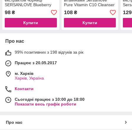
екстрактом чорниці
вітамінами Sersanlove
екст
SERSANLOVE Blueberry
Pure Vitamin C10 Cleanser
Sers
Amino Acid Cleanser
Mousse, 150 мл
Mois
98
108
129
₴
₴
Mousse, 150 мл
Clea
(697
Купити
Купити
Про нас
99% позитивних з 198 відгуків за рік
Працює з 20.05.2017
м. Харків
Харків, Україна
Контакти
Сьогодні працює з 10:00 до 18:00
Показати весь графік роботи
Про нас