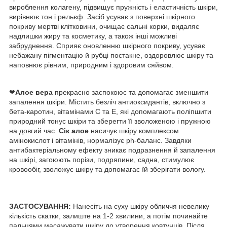
вироблення колагену, підвищує пружність і еластичність шкіри,
вирівнює тон і рельєф. Засіб усуває з поверхні шкірного
покриву мертві клітковини, очищає сальні корки, видаляє
надлишки жиру та косметику, а також інші можливі
забруднення. Сприяє оновленню шкірного покриву, усуває
небажану пігментацію й рубці постакне, оздоровлює шкіру та
наповнює рівним, природним і здоровим сяйвом.
❤
Алое вера
прекрасно заспокоює та допомагає зменшити
запалення шкіри. Містить безліч антиоксидантів, включно з
бета-каротин, вітамінами С та Е, які допомагають поліпшити
природний тонус шкіри та зберегти її зволоженою і пружною
на довгий час.
Сік алое
насичує шкіру комплексом
амінокислот і вітамінів, нормалізує ph-баланс. Завдяки
антибактеріальному ефекту зникає подразнення й запалення
на шкірі, загоюють порізи, подряпини, садна, стимулює
кровообіг, зволожує шкіру та допомагає їй зберігати вологу.
ЗАСТОСУВАННЯ:
Нанесіть на суху шкіру обличчя невелику
кількість скатки, залиште на 1-2 хвилини, а потім починайте
пальцями масажувати шкіру до утворення ковтунців. Після