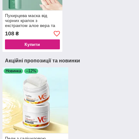
Пухирцева маска від
чорних крапок з
екстрактом алое вера та
ромашкою Sadoer Aloe
108
₴
Vera Small Bubble
Mask,100 g
Купити
Акційні пропозиції та новинки
Новинка
–12%
Педи з саліциловою