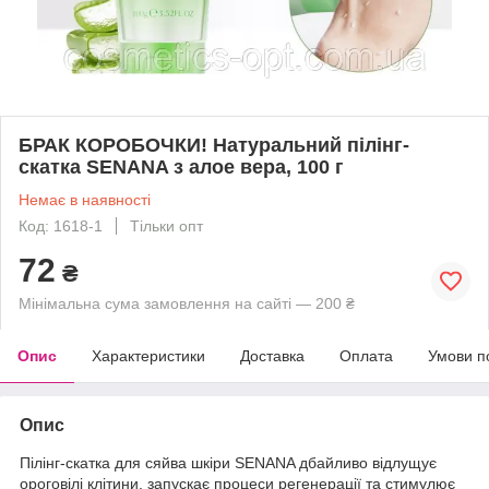
БРАК КОРОБОЧКИ! Натуральний пілінг-
скатка SENANA з алое вера, 100 г
Немає в наявності
Код: 1618-1
Тільки опт
72
₴
Мінімальна сума замовлення на сайті — 200 ₴
Опис
Характеристики
Доставка
Оплата
Умови п
Опис
Пілінг-скатка для сяйва шкіри SENANA дбайливо відлущує
ороговілі клітини, запускає процеси регенерації та стимулює