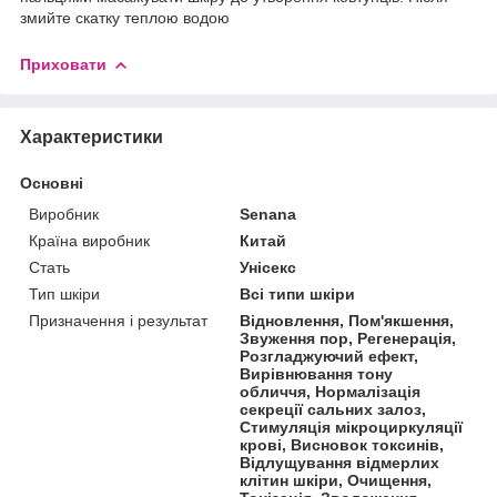
змийте скатку теплою водою
Приховати
Характеристики
Основні
Виробник
Senana
Країна виробник
Китай
Стать
Унісекс
Тип шкіри
Всі типи шкіри
Призначення і результат
Відновлення, Пом'якшення,
Звуження пор, Регенерація,
Розгладжуючий ефект,
Вирівнювання тону
обличчя, Нормалізація
секреції сальних залоз,
Стимуляція мікроциркуляції
крові, Висновок токсинів,
Відлущування відмерлих
клітин шкіри, Очищення,