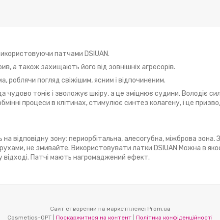
 використовуючи патчами DSIUAN.
ив, а також захищають його від зовнішніх агресорів.
а, роблячи погляд свіжішим, ясним і відпочиненим.
да чудово тоніє і зволожує шкіру, а це зміцнює судини. Володіє си
мінні процеси в клітинах, стимулює синтез колагену, і це призв
ь на відповідну зону: периорбітальна, алесогубна, міжброва зона. 
и рухами, не змивайте. Використовувати латки DSIUAN Можна в яко
у відході. Патчі мають нагромаджений ефект.
Сайт створений на маркетплейсі
Prom.ua
Cosmetics-OPT |
Поскаржитися на контент
|
Політика конфіденційності