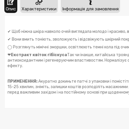
Опис
Характеристики
Інформація для замовлення
✔ Щоб ніжна шкіра навколо очей виглядала молодо і красиво,
✔ Вони вмить тоніють, зволожують і відсвіжують шкірний покр
◯ Розглянуть мімічні зморшки, освітлюють темні кола під очим
❤
Екстракт квіток гібіскуса
Так чи інакше, китайська троян
антиоксидантним і регенеруючим властивостям. Нормалізує об
ефекту.
ПРИМЕНЕННЯ:
Акуратно докиньте патчі з упаковки і помістіт
15-25 хвилин, зніміть, залишки коштів розподіліть масажним
перед важливим західом і на постійному основі при щоденном