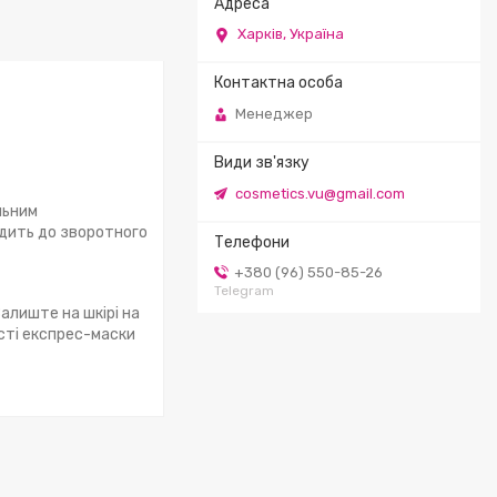
Харків, Україна
Менеджер
cosmetics.vu@gmail.com
льним
одить до зворотного
+380 (96) 550-85-26
Telegram
Залиште на шкірі на
сті експрес-маски