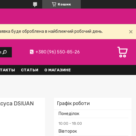
Кошик
заявка буде оброблена в найближчий робочий день.
+380 (96) 550-85-26
и
ТАКТЫ
СТАТЬИ
О МАГАЗИНЕ
іксуса DSIUAN
Графік роботи
Понеділок
10:00
18:00
Вівторок