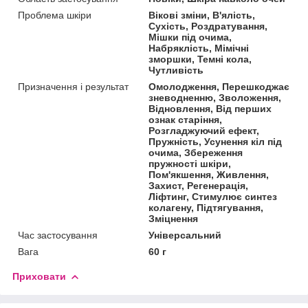
Проблема шкіри
Вікові зміни, В'ялість,
Сухість, Роздратування,
Мішки під очима,
Набряклість, Мімічні
зморшки, Темні кола,
Чутливість
Призначення і результат
Омолодження, Перешкоджає
зневодненню, Зволоження,
Відновлення, Від перших
ознак старіння,
Розгладжуючий ефект,
Пружність, Усунення кіл під
очима, Збереження
пружності шкіри,
Пом'якшення, Живлення,
Захист, Регенерація,
Ліфтинг, Стимулює синтез
колагену, Підтягування,
Зміцнення
Час застосування
Універсальний
Вага
60 г
Приховати