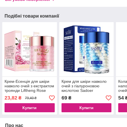
Подібні товари компанії
Крем-Есенція для шкіри
Крем для шкіри навколо
Кола
навколо очей з екстрактом
очей з гіалуроновою
напо
троянди Liftheng Rose
кислотою Sadoer
очей
Moisturizing Eye Cream, 60
Hyaluronic Acid HA+B5, 60
Mois
23,82
69
54
₴
₴
79,40 ₴
г
g
g
Купити
Купити
Про нас