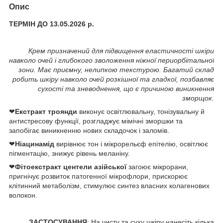
Опис
ТЕРМІН ДО 13.05.2026 р.
Крем призначений для підвищення еластичності шкіри
навколо очей і глибокого зволоження ніжної периорбітальної
зони. Має приємну, нелипкою текстурою. Багатий склад
робить шкіру навколо очей розкішної та гладкої, позбавляє
сухості та зневоднення, що є причиною виникнення
зморщок.
❤
Екстракт троянди
виконує освітлювальну, тонізувальну й
антистресову функції, розгладжує мімічні зморшки та
запобігає виникненню нових складочок і заломів.
❤
Ніацинамід
вирівнює тон і мікрорельєф епітелію, освітлює
пігментацію, знижує рівень меланіну.
❤
Фітоекстракт центели азійської
загоює мікрорани,
пригнічує розвиток патогенної мікрофлори, прискорює
клітинний метаболізм, стимулює синтез власних колагенових
волокон.
ЗАСТОСУВАННЯ
: На чисту та суху шкіру нанесіть кілька