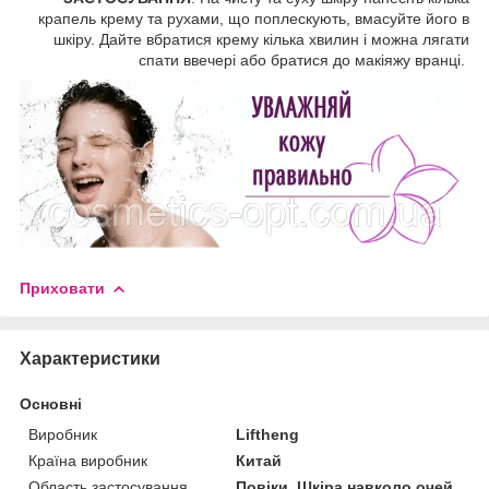
крапель крему та рухами, що поплескують, вмасуйте його в
шкіру. Дайте вбратися крему кілька хвилин і можна лягати
спати ввечері або братися до макіяжу вранці.
Приховати
Характеристики
Основні
Виробник
Liftheng
Країна виробник
Китай
Область застосування
Повіки, Шкіра навколо очей