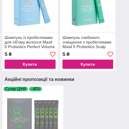
Шампунь із пробіотиками
Шампунь глибокого
для об'єму волосся Masil
очищення з пробіотиками
5 Probiotics Perfect Volume
Masil 5 Probiotics Scalp
Shampoo, 8 мл
Scaling Shampoo, 8 мл
5
5
₴
₴
Купити
Купити
Акційні пропозиції та новинки
Супер ЦІНА
–40%