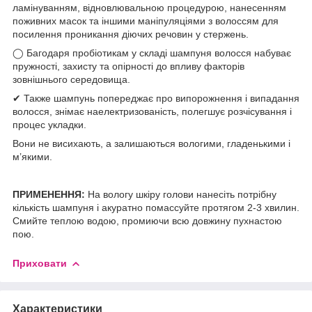
ламінуванням, відновлювальною процедурою, нанесенням
поживних масок та іншими маніпуляціями з волоссям для
посилення проникання діючих речовин у стержень.
◯ Багодаря пробіотикам у складі шампуня волосся набуває
пружності, захисту та опірності до впливу факторів
зовнішнього середовища.
✔ Также шампунь попереджає про випорожнення і випадання
волосся, знімає наелектризованість, полегшує розчісування і
процес укладки.
Вони не висихають, а залишаються вологими, гладенькими і
м’якими.
ПРИМЕНЕННЯ:
На вологу шкіру голови нанесіть потрібну
кількість шампуня і акуратно помассуйте протягом 2-3 хвилин.
Смийте теплою водою, промиючи всю довжину пухнастою
пою.
Приховати
Характеристики