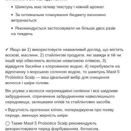
Шимпунь має гелеву текстуру і ніжний аромат
За оптимальне планування бюджету економно
витрачається
Рекомендується застосовувати не більше двох разів
на тиждень
✔ Якщо ви 1) використовуєте неважливий догляд, що містить
воскові, маслини, 2) стайлінгові продукти, які завжди в тій чи
іншій мірі обволяють волоски невагомою плівкою, 3)
відвідуєте басейни з хлорованою водою, 4) перебуваєте на
відпочинку з морською солоною водою, то шампунь Masil 5
Probiotics Scalp — ваш ідеальний вибір для очищення
волосся і шкіри голови.
Він усуває з волосся нагромаджені силікони і все шкідливе
забруднення, спричинене забрудненням навколишнього
середовища, залишками опіків та стайлінгових засобів.
▪ Відсутність орогенних клітин, попереджуючи про появу
периди, зменшує жирність шкіри.
◯ Также Masil 5 Probiotics Scalp рекомендують
використовувати перед фарбуванням, ботоксом,