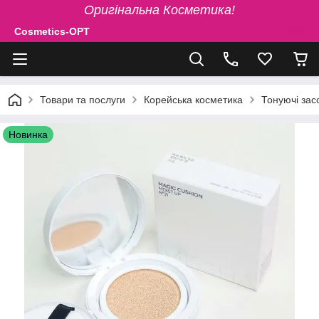
Оригінальна Косметика!
Cosmetics-OPT
Товари та послуги
Корейська косметика
Тонуючі зас
Новинка