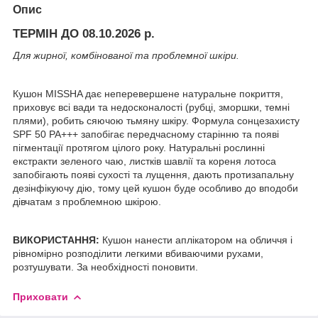
Опис
ТЕРМІН ДО 08.10.2026 р.
Для жирної, комбінованої та проблемної шкіри.
Кушон MISSHA дає неперевершене натуральне покриття,
приховує всі вади та недосконалості (рубці, зморшки, темні
плями), робить сяючою тьмяну шкіру. Формула сонцезахисту
SPF 50 PA+++ запобігає передчасному старінню та появі
пігментації протягом цілого року. Натуральні рослинні
екстракти зеленого чаю, листків шавлії та кореня лотоса
запобігають появі сухості та лущення, дають протизапальну
дезінфікуючу дію, тому цей кушон буде особливо до вподоби
дівчатам з проблемною шкірою.
ВИКОРИСТАННЯ:
Кушон нанести аплікатором на обличчя і
рівномірно розподілити легкими вбиваючими рухами,
розтушувати. За необхідності поновити.
Приховати