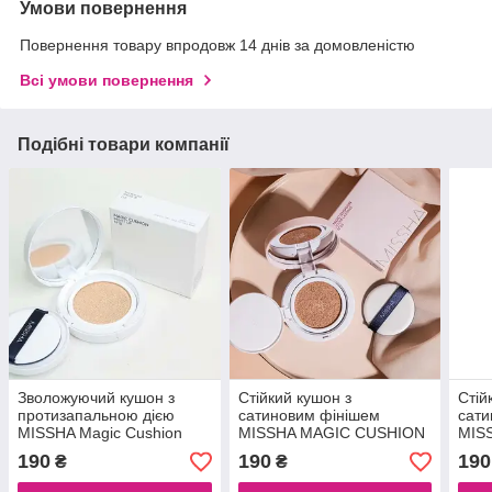
Умови повернення
Повернення товару впродовж 14 днів за домовленістю
Всі умови повернення
Подібні товари компанії
Зволожуючий кушон з
Стійкий кушон з
Стій
протизапальною дією
сатиновим фінішем
сати
MISSHA Magic Cushion
MISSHA MAGIC CUSHION
MIS
Moist Up (SPF50+/PA+++)
COVER LASTING SPF50+
COV
190
190
190
₴
₴
ТОН 21, 15 g
PA+++ ТОН 23, 15 g
PA++