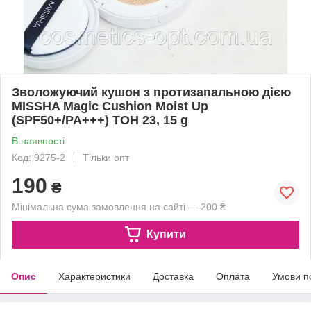
Зволожуючий кушон з протизапальною дією
MISSHA Magic Cushion Moist Up
(SPF50+/PA+++) ТОН 23, 15 g
В наявності
Код: 9275-2
Тільки опт
190
₴
Мінімальна сума замовлення на сайті — 200 ₴
Купити
Опис
Характеристики
Доставка
Оплата
Умови п