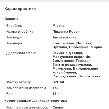
Характеристики
Основні
Виробник
Missha
Країна виробник
Південна Корея
Тип пудри
Антисептична
Тип шкіри
Комбінована (Змішана),
Чутлива, Проблемна, Жирна
Додатковий ефект
Захист від сонця,
Маскування недоліків,
Зволоження, Тонізація,
Зняття роздратування,
Матування, Вирівнювання
тону обличчя,
Розгладження, Заспокоєння
Фактор захисту
SPF 50
Комплектація дзеркалом
Так
Вага
15 г
Користувальницькі характеристики
Комплектація аплікатором
Спонж