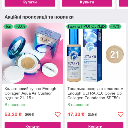
Купити
Купити
Акційні пропозиції та новинки
Топ
–80%
Гаряча ПРОПОЗИЦІЯ
–78%
Колагеновий кушон Enough
Тональна основа з колагеном
Collagen Aqua Air Cushion
Enough ULTRA X10 Cover Up
відтінок 21, 15 г
Collagen Foundation SPF50+
PA+++ No21 (100 g)
В наявності
В наявності
53,20
47,30
₴
₴
266 ₴
215 ₴
Купити
Купити