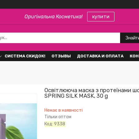
Оригінальна Косметика!
купити
Знайт
СИСТЕМА СКИДОК!
ОТЗЫВЫ
ДОСТАВКА И ОПЛАТА
КОН
Освітлююча маска з протеїнами ш
SPRING SILK MASK, 30 g
Немає в наявності
Тільки оптом
Код:
9338