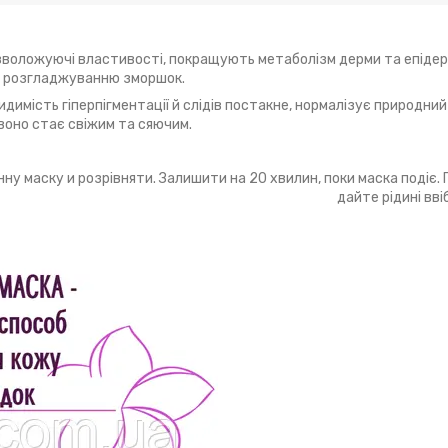
зволожуючі властивості, покращують метаболізм дерми та епідер
в, розгладжуванню зморшок.
имість гіперпігментації й слідів постакне, нормалізує природний 
 воно стає свіжим та сяючим.
у маску и розрівняти. Залишити на 20 хвилин, поки маска подіє. П
дайте рідині вві