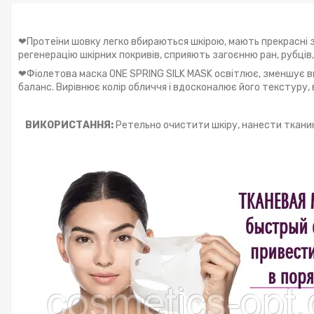
❤Протеїни шовку легко вбираються шкірою, мають прекрасні 
регенерацію шкірних покривів, сприяють загоєнню ран, рубці
❤Фіолетова маска ONE SPRING SILK MASK освітлює, зменшує вид
баланс. Вирівнює колір обличчя і вдосконалює його текстуру,
ВИКОРИСТАННЯ
:
Ретельно очистити шкіру, нанести тканинн