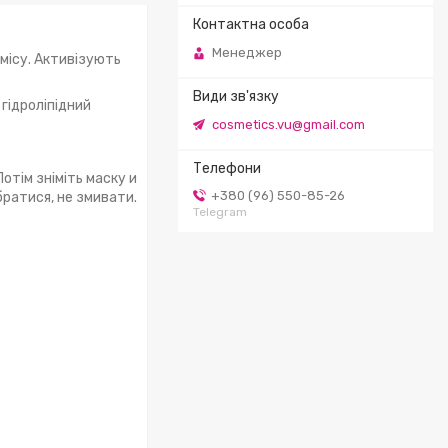
Менеджер
місу. Активізують
гідроліпідний
cosmetics.vu@gmail.com
отім зніміть маску и
+380 (96) 550-85-26
братися, не змивати.
Telegram