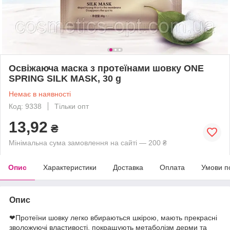
Освіжаюча маска з протеїнами шовку ONE
SPRING SILK MASK, 30 g
Немає в наявності
Код: 9338
Тільки опт
13,92
₴
Мінімальна сума замовлення на сайті — 200 ₴
Опис
Характеристики
Доставка
Оплата
Умови п
Опис
❤Протеїни шовку легко вбираються шкірою, мають прекрасні
зволожуючі властивості, покращують метаболізм дерми та