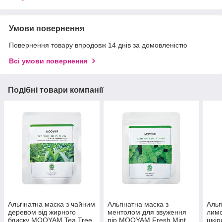
Умови повернення
Повернення товару впродовж 14 днів за домовленістю
Всі умови повернення
Подібні товари компанії
Альгінатна маска з чайним
Альгінатна маска з
Альг
деревом від жирного
ментолом для звуження
лимо
блиску MOOYAM Tea Tree
пір MOOYAM Fresh Mint
шкі