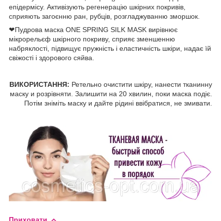
епідермісу. Активізують регенерацію шкірних покривів,
сприяють загоєнню ран, рубців, розгладжуванню зморшок.
❤Пудрова маска ONE SPRING SILK MASK вирівнює
мікрорельєф шкірного покриву, сприяє зменшенню
набряклості, підвищує пружність і еластичність шкіри, надає їй
свіжості і здорового сяйва.
ВИКОРИСТАННЯ
:
Ретельно очистити шкіру, нанести тканинну
маску и розрівняти. Залишити на 20 хвилин, поки маска подіє.
Потім зніміть маску и дайте рідині ввібратися, не змивати.
Приховати