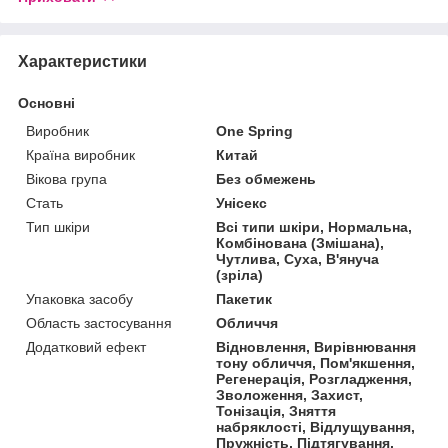
Характеристики
Основні
Виробник
One Spring
Країна виробник
Китай
Вікова група
Без обмежень
Стать
Унісекс
Тип шкіри
Всі типи шкіри, Нормальна,
Комбінована (Змішана),
Чутлива, Суха, В'януча
(зріла)
Упаковка засобу
Пакетик
Область застосування
Обличчя
Додатковий ефект
Відновлення, Вирівнювання
тону обличчя, Пом'якшення,
Регенерація, Розгладження,
Зволоження, Захист,
Тонізація, Зняття
набряклості, Відлущування,
Пружність, Підтягування,