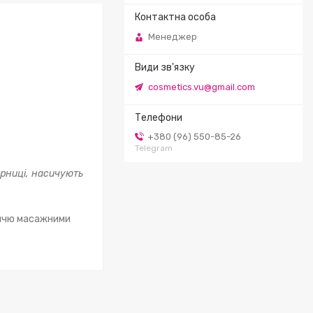
Менеджер
cosmetics.vu@gmail.com
+380 (96) 550-85-26
Telegram
орниці, насичують
личчю масажними