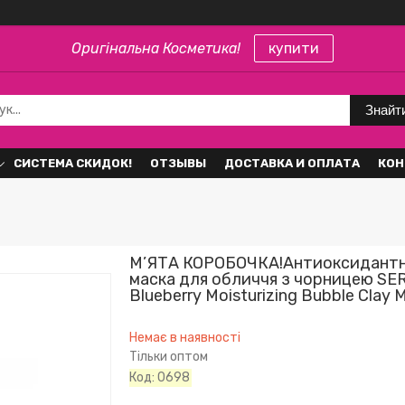
Оригінальна Косметика!
купити
Знайт
СИСТЕМА СКИДОК!
ОТЗЫВЫ
ДОСТАВКА И ОПЛАТА
КОН
М’ЯТА КОРОБОЧКА!Антиоксидантн
маска для обличчя з чорницею S
Blueberry Moisturizing Bubble Clay 
Немає в наявності
Тільки оптом
Код:
0698