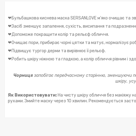
❤Бульбашкова киснева маска SERSANLOVE м'яко очищає та зв
❤Засіб зменшує запалення, сухість, висипання та подразненн
❤Допоможе покращити колір та рельєф обличчя.
❤Очищає пори, прибирає чорні цятки та матує, нормалізує ро
❤Підвищує тургор дерми та вирівнює її рельєф.
❤Робить шкіру ніжною та гладкою, а колір обличчя рівним і зд
Чорниця
запобігає передчасному старінню, зменшуючи появ
шкіру, усу
Як Використовувати:
На чисту шкіру обличчя без макіяжу н
рухами. Змийте маску через 10 хвилин. Рекомендується заст