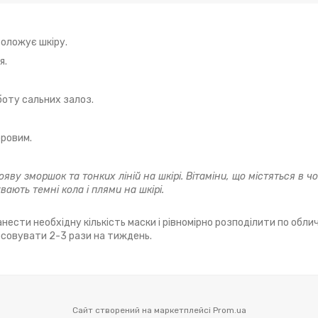
оложує шкіру.
я.
боту сальних залоз.
оровим.
у зморшок та тонких ліній на шкірі. Вітаміни, що містяться в ч
вають темні кола і плями на шкірі.
анести необхідну кількість маски і рівномірно розподілити по об
осовувати 2-3 рази на тиждень.
Сайт створений на маркетплейсі
Prom.ua