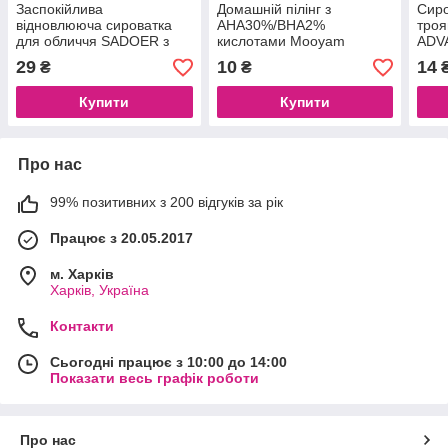
Заспокійлива
Домашній пілінг з
Сиро
відновлююча сироватка
AHA30%/BHA2%
тро
для обличчя SADOER з
кислотами Mooyam
ADV
екстрактом квітки
Peeling Solution, 30 ml
ROSE
29
10
14
₴
₴
хауттюйнії (98%), 30 мл
Купити
Купити
Про нас
99% позитивних з 200 відгуків за рік
Працює з 20.05.2017
м. Харків
Харків, Україна
Контакти
Сьогодні працює з 10:00 до 14:00
Показати весь графік роботи
Про нас