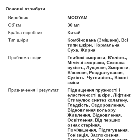
Основні атрибути
Виробник
MOOYAM
Об`єм
30 мл
Країна виробник
Китай
Тип шкіри
Комбінована (Змішана), Всі
типи шкіри, Нормальна,
Суха, Жирна
Проблема шкіри
Глибокі зморшки, В'ялість,
Мімічні зморшки, Сезонна
сухість, Лущення, Зморшки,
В'янення, Роздратування,
Сухість, Чутливість, Вікові
зміни
Призначення і результат
Підвищення пружності і
еластичності шкіри, Ліфтинг,
Стимулює синтез колагену,
Гладкість, Оздоровлення,
Відновлення кольору,
Живлення, Відновлення,
Освітлення, Від перших
ознак старіння,
Пом'якшення, Підтягування,
Тонізація, Заспокоєння,
Регенерація, Омолодження,