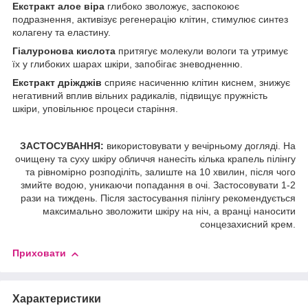
Екстракт алое віра
глибоко зволожує, заспокоює
подразнення, активізує регенерацію клітин, стимулює синтез
колагену та еластину.
Гіалуронова кислота
притягує молекули вологи та утримує
їх у глибоких шарах шкіри, запобігає зневодненню.
Екстракт дріжджів
сприяє насиченню клітин киснем, знижує
негативний вплив вільних радикалів, підвищує пружність
шкіри, уповільнює процеси старіння.
ЗАСТОСУВАННЯ:
використовувати у вечірньому догляді. На
очищену та суху шкіру обличчя нанесіть кілька крапель пілінгу
та рівномірно розподіліть, залиште на 10 хвилин, після чого
змийте водою, уникаючи попадання в очі. Застосовувати 1-2
рази на тиждень. Після застосування пілінгу рекомендується
максимально зволожити шкіру на ніч, а вранці наносити
сонцезахисний крем.
Приховати
Характеристики