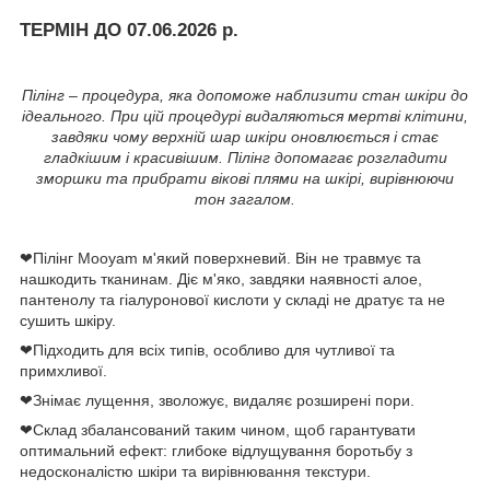
ТЕРМІН ДО 07.06.2026 р.
Пілінг – процедура, яка допоможе наблизити стан шкіри до
ідеального. При цій процедурі видаляються мертві клітини,
завдяки чому верхній шар шкіри оновлюється і стає
гладкішим і красивішим. Пілінг допомагає розгладити
зморшки та прибрати вікові плями на шкірі, вирівнюючи
тон загалом.
❤Пілінг Mooyam м'який поверхневий. Він не травмує та
нашкодить тканинам. Діє м'яко, завдяки наявності алое,
пантенолу та гіалуронової кислоти у складі не дратує та не
сушить шкіру.
❤Підходить для всіх типів, особливо для чутливої ​​та
примхливої.
❤Знімає лущення, зволожує, видаляє розширені пори.
❤Склад збалансований таким чином, щоб гарантувати
оптимальний ефект: глибоке відлущування боротьбу з
недосконалістю шкіри та вирівнювання текстури.