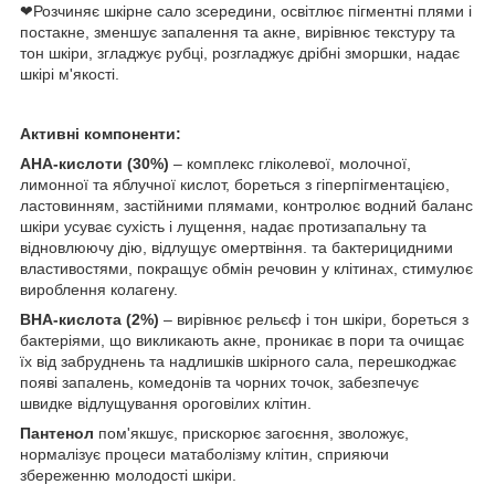
❤Розчиняє шкірне сало зсередини, освітлює пігментні плями і
постакне, зменшує запалення та акне, вирівнює текстуру та
тон шкіри, згладжує рубці, розгладжує дрібні зморшки, надає
шкірі м'якості.
Активні компоненти:
АНА-кислоти (30%)
– комплекс гліколевої, молочної,
лимонної та яблучної кислот, бореться з гіперпігментацією,
ластовинням, застійними плямами, контролює водний баланс
шкіри усуває сухість і лущення, надає протизапальну та
відновлюючу дію, відлущує омертвіння. та бактерицидними
властивостями, покращує обмін речовин у клітинах, стимулює
вироблення колагену.
ВНА-кислота (2%)
– вирівнює рельєф і тон шкіри, бореться з
бактеріями, що викликають акне, проникає в пори та очищає
їх від забруднень та надлишків шкірного сала, перешкоджає
появі запалень, комедонів та чорних точок, забезпечує
швидке відлущування ороговілих клітин.
Пантенол
пом'якшує, прискорює загоєння, зволожує,
нормалізує процеси матаболізму клітин, сприяючи
збереженню молодості шкіри.