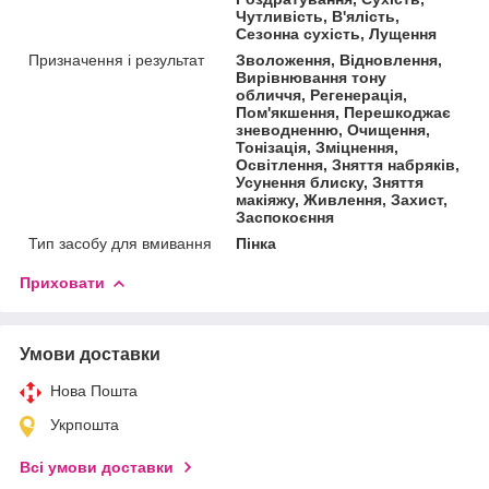
Чутливість, В'ялість,
Сезонна сухість, Лущення
Призначення і результат
Зволоження, Відновлення,
Вирівнювання тону
обличчя, Регенерація,
Пом'якшення, Перешкоджає
зневодненню, Очищення,
Тонізація, Зміцнення,
Освітлення, Зняття набряків,
Усунення блиску, Зняття
макіяжу, Живлення, Захист,
Заспокоєння
Тип засобу для вмивання
Пінка
Приховати
Умови доставки
Нова Пошта
Укрпошта
Всі умови доставки