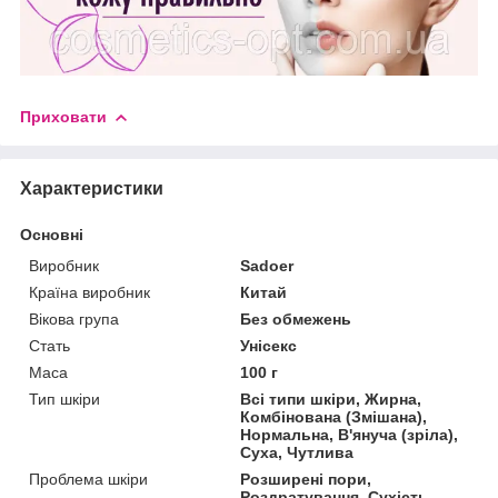
Приховати
Характеристики
Основні
Виробник
Sadoer
Країна виробник
Китай
Вікова група
Без обмежень
Стать
Унісекс
Маса
100 г
Тип шкіри
Всі типи шкіри, Жирна,
Комбінована (Змішана),
Нормальна, В'януча (зріла),
Суха, Чутлива
Проблема шкіри
Розширені пори,
Роздратування, Сухість,