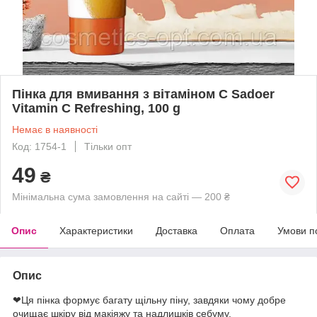
Пінка для вмивання з вітаміном С Sadoer
Vitamin C Refreshing, 100 g
Немає в наявності
Код: 1754-1
Тільки опт
49
₴
Мінімальна сума замовлення на сайті — 200 ₴
Опис
Характеристики
Доставка
Оплата
Умови п
Опис
❤Ця пінка формує багату щільну піну, завдяки чому добре
очищає шкіру від макіяжу та надлишків себуму.