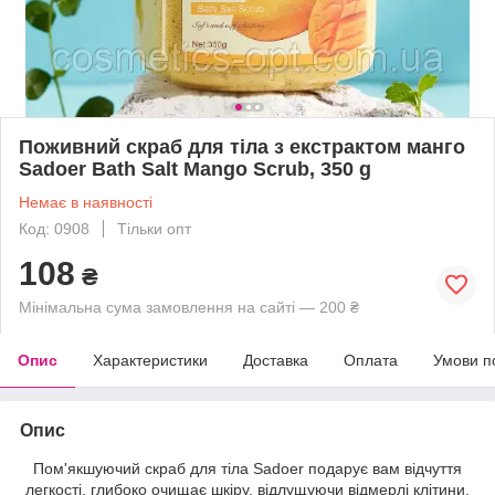
Поживний скраб для тіла з екстрактом манго
Sadoer Bath Salt Mango Scrub, 350 g
Немає в наявності
Код: 0908
Тільки опт
108
₴
Мінімальна сума замовлення на сайті — 200 ₴
Опис
Характеристики
Доставка
Оплата
Умови п
Опис
Пом'якшуючий скраб для тіла Sadoer подарує вам відчуття
легкості, глибоко очищає шкіру, відлущуючи відмерлі клітини,