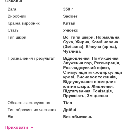
Основні
Вага
350 г
Виробник
Sadoer
Країна виробник
Китай
Стать
Унісекс
Тип шкіри
Всі типи шкіри, Нормальна,
Суха, Жирна, Комбінована
(Змішана), В'януча (зріла),
Чутлива
Призначення і результат
Відновлення, Пом'якшення,
Звуження пор, Регенерація,
Розгладжуючий ефект,
Стимуляція мікроциркуляції
крові, Висновок токсинів,
Відлущування відмерлих
клітин шкіри, Живлення,
Підтягування, Тонізація,
Пружність, Зміцнення
Область застосування
Тіло
Тип абразивних частинок
Дрібні
Вік
Без обмежень
Приховати