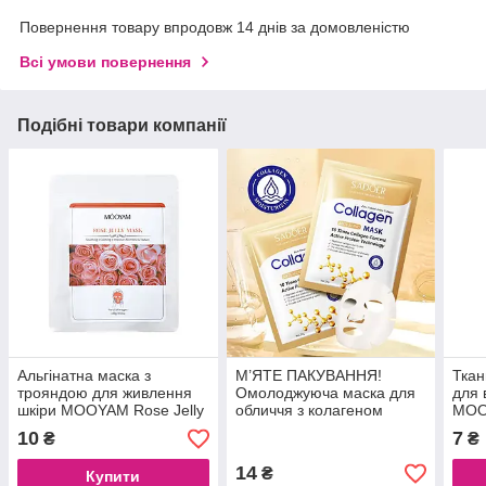
Повернення товару впродовж 14 днів за домовленістю
Всі умови повернення
Подібні товари компанії
Альгінатна маска з
М’ЯТЕ ПАКУВАННЯ!
Ткан
трояндою для живлення
Омолоджуюча маска для
для 
шкіри MOOYAM Rose Jelly
обличчя з колагеном
MOO
Mask, 100 g
SADOER Collagen Anti-
Mask
10
7
₴
₴
Aging Mask, 25 g
14
₴
Купити