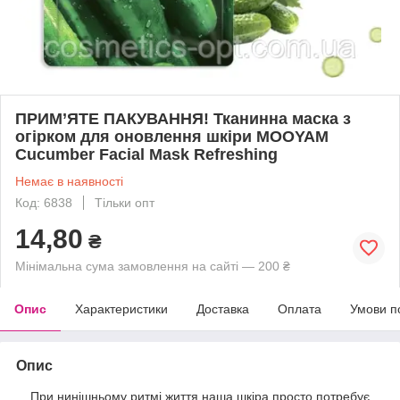
ПРИМ’ЯТЕ ПАКУВАННЯ! Тканинна маска з
огірком для оновлення шкіри MOOYAM
Cucumber Facial Mask Refreshing
Немає в наявності
Код: 6838
Тільки опт
14,80
₴
Мінімальна сума замовлення на сайті — 200 ₴
Опис
Характеристики
Доставка
Оплата
Умови п
Опис
При нинішньому ритмі життя наша шкіра просто потребує