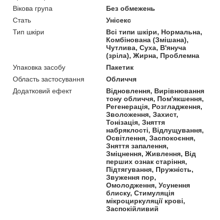
Вікова група
Без обмежень
Стать
Унісекс
Тип шкіри
Всі типи шкіри, Нормальна,
Комбінована (Змішана),
Чутлива, Суха, В'януча
(зріла), Жирна, Проблемна
Упаковка засобу
Пакетик
Область застосування
Обличчя
Додатковий ефект
Відновлення, Вирівнювання
тону обличчя, Пом'якшення,
Регенерація, Розгладження,
Зволоження, Захист,
Тонізація, Зняття
набряклості, Відлущування,
Освітлення, Заспокоєння,
Зняття запалення,
Зміцнення, Живлення, Від
перших ознак старіння,
Підтягування, Пружність,
Звуження пор,
Омолодження, Усунення
блиску, Стимуляція
мікроциркуляції крові,
Заспокійливий