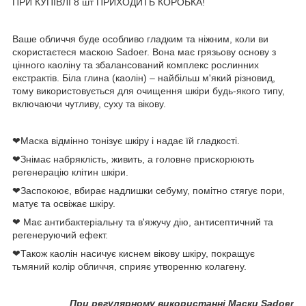
ПРИ КУПІВЛІ 8 шт ПРИХОДИТЬ КОРОБКА!
Ваше обличчя буде особливо гладким та ніжним, коли ви
скористаєтеся маскою Sadoer. Вона має грязьову основу з
цінного каоліну та збалансований комплекс рослинних
екстрактів. Біла глина (каолін) – найбільш м'який різновид,
тому використовується для очищення шкіри будь-якого типу,
включаючи чутливу, суху та вікову.
❤Маска відмінно тонізує шкіру і надає їй гладкості.
❤Знімає набряклість, живить, а головне прискорюють
регенерацію клітин шкіри.
❤Заспокоює, вбирає надлишки себуму, помітно стягує пори,
матує та освіжає шкіру.
❤ Має антибактеріальну та в'яжучу дію, антисептичний та
регенеруючий ефект.
❤Також каолін насичує киснем вікову шкіру, покращує
тьмяний колір обличчя, сприяє утворенню колагену.
При регулярному використанні Маски Sadoer