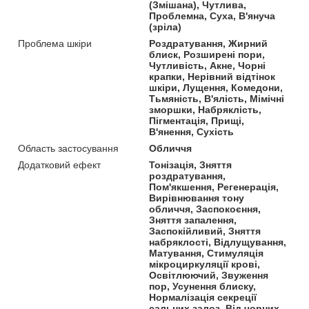
(Змішана), Чутлива,
Проблемна, Суха, В'януча
(зріла)
Проблема шкіри
Роздратування, Жирний
блиск, Розширені пори,
Чутливість, Акне, Чорні
крапки, Нерівний відтінок
шкіри, Лущення, Комедони,
Тьмяність, В'ялість, Мімічні
зморшки, Набряклість,
Пігментація, Прищі,
В'янення, Сухість
Область застосування
Обличчя
Додатковий ефект
Тонізація, Зняття
роздратування,
Пом'якшення, Регенерація,
Вирівнювання тону
обличчя, Заспокоєння,
Зняття запалення,
Заспокійливий, Зняття
набряклості, Відлущування,
Матування, Стимуляція
мікроциркуляції крові,
Освітлюючий, Звуження
пор, Усунення блиску,
Нормалізація секреції
сальних залоз, Від чорних