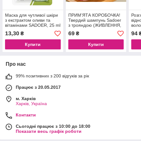
Маска для чутливої ​​шкіри
ПРИМ’ЯТА КОРОБОЧКА!
Розг
з екстрактом оливи та
Твердий шампунь Sadoer
відн
вітамінами SADOER, 25 ml
з трояндою (ЖИВЛЕННЯ,
вол
ВІД ЛУПИ, КОНТРОЛЬ
кера
13,30
69
94
₴
₴
ЖИРНОСТІ ТА
ПОЗБАВЛЕННЯ
Купити
Купити
СВЕРБЛЯЧКИ), 60 g
Про нас
99% позитивних з 200 відгуків за рік
Працює з 20.05.2017
м. Харків
Харків, Україна
Контакти
Сьогодні працює з 10:00 до 18:00
Показати весь графік роботи