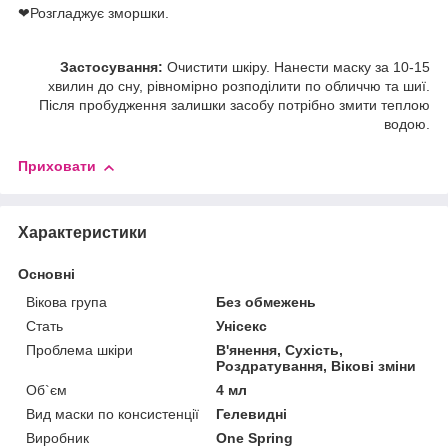
❤Розгладжує зморшки.
Застосування:
Очистити шкіру. Нанести маску за 10-15
хвилин до сну, рівномірно розподілити по обличчю та шиї.
Після пробудження залишки засобу потрібно змити теплою
водою.
Приховати
Характеристики
Основні
Вікова група
Без обмежень
Стать
Унісекс
Проблема шкіри
В'янення, Сухість,
Роздратування, Вікові зміни
Об`єм
4 мл
Вид маски по консистенції
Гелевидні
Виробник
One Spring