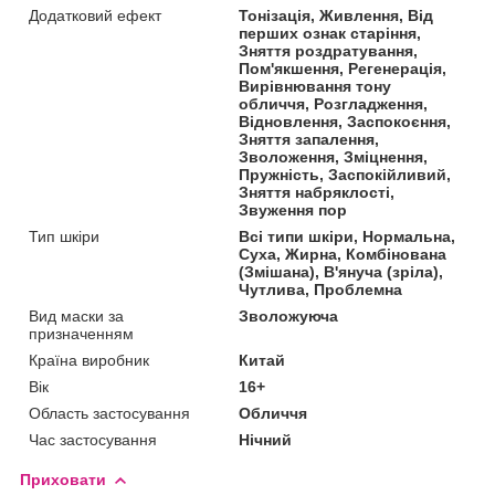
Додатковий ефект
Тонізація, Живлення, Від
перших ознак старіння,
Зняття роздратування,
Пом'якшення, Регенерація,
Вирівнювання тону
обличчя, Розгладження,
Відновлення, Заспокоєння,
Зняття запалення,
Зволоження, Зміцнення,
Пружність, Заспокійливий,
Зняття набряклості,
Звуження пор
Тип шкіри
Всі типи шкіри, Нормальна,
Суха, Жирна, Комбінована
(Змішана), В'януча (зріла),
Чутлива, Проблемна
Вид маски за
Зволожуюча
призначенням
Країна виробник
Китай
Вік
16+
Область застосування
Обличчя
Час застосування
Нічний
Приховати