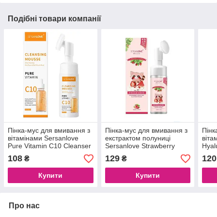
Подібні товари компанії
Пінка-мус для вмивання з
Пінка-мус для вмивання з
Пінк
вітамінами Sersanlove
екстрактом полуниці
віта
Pure Vitamin C10 Cleanser
Sersanlove Strawberry
Hyal
Mousse, 150 мл
Moisturizing Amino Acid
Mous
108
129
120
₴
₴
Cleanser 150 мл
(6974388195402)
Купити
Купити
Про нас