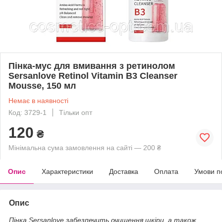
Пінка-мус для вмивання з ретинолом
Sersanlove Retinol Vitamin B3 Cleanser
Mousse, 150 мл
Немає в наявності
Код: 3729-1
Тільки опт
120
₴
Мінімальна сума замовлення на сайті — 200 ₴
Опис
Характеристики
Доставка
Оплата
Умови п
Опис
Пінка Sersanlove забезпечить очищення шкіри, а також