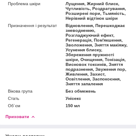
Проблема шкіри
Лущення, Жирний блиск,
Чутливість, Роздратування,
Розширені пори, Тьмяність,
Нерівний відтінок шкіри
Призначення і результат
Відновлення, Перешкоджає
зневодненню,
Розгладжуючий ефект,
Регенерація, Пом'якшення,
Зволоження, Зняття макіяжу,
Усунення блиску,
Збереження пружності
шкіри, Очищення, Тонізація,
Висновок токсинів, Зняття
подразнення, Звуження пор,
Живлення, Захист,
Освітлення, Заспокоєння,
Зняття запалення
Вікова група
Без обмежень
Стать
Унісекс
Об`єм
150 мл
Приховати