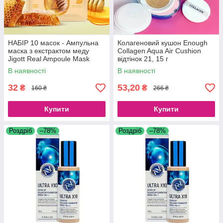
НАБІР 10 масок - Ампульна
Колагеновий кушон Enough
маска з екстрактом меду
Collagen Aqua Air Cushion
Jigott Real Ampoule Mask
відтінок 21, 15 г
Honey, 10 шт.*27 мл.
В наявності
В наявності
32
53,20
₴
₴
160 ₴
266 ₴
Купити
Купити
Роздріб
–78%
Роздріб
–78%