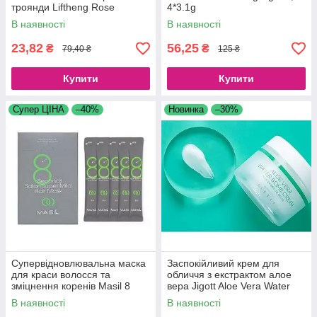
троянди Liftheng Rose
4*3.1g
Moisturizing Eye Cream, 60 г
В наявності
В наявності
23,82
56,25
₴
₴
79,40 ₴
125 ₴
Купити
Купити
Супер ЦІНА
–40%
Новинка
–30%
Супервідновлювальна маска
Заспокійливий крем для
для краси волосся та
обличчя з екстрактом алое
зміцнення коренів Masil 8
вера Jigott Aloe Vera Water
Seconds Salon Super Mild
Bomb Cream, 150 ml
В наявності
В наявності
Hair Mask