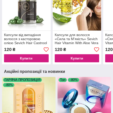
Капсули від випадіння
Капсули для волосся
Капс
волосся з касторовою
«Сила та М'якість» Sevich
«Сяя
олією Sevich Hair Castrool
Hair Vitamin With Aloe Vera
Vita
Oil, 30 капсул
Oil, 30 капсул
Came
120
120
120
₴
₴
Купити
Купити
Акційні пропозиції та новинки
ГАРЯЧА ПРОПОЗИЦІЯ
Топ
–80%
–80%