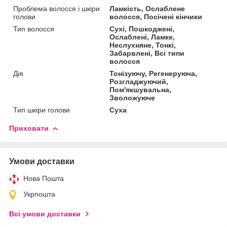
Проблема волосся і шкіри
Ламкість, Ослаблене
голови
волосся, Посічені кінчики
Тип волосся
Сухі, Пошкоджені,
Ослаблені, Ламке,
Неслухняне, Тонкі,
Забарвлені, Всі типи
волосся
Дія
Тонізуючу, Регенеруюча,
Розгладжуючий,
Пом'якшувальна,
Зволожуюче
Тип шкіри голови
Суха
Приховати
Умови доставки
Нова Пошта
Укрпошта
Всі умови доставки