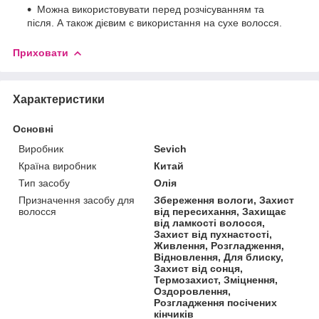
Можна використовувати перед розчісуванням та
після. А також дієвим є використання на сухе волосся.
Приховати
Характеристики
Основні
Виробник
Sevich
Країна виробник
Китай
Тип засобу
Олія
Призначення засобу для
Збереження вологи, Захист
волосся
від пересихання, Захищає
від ламкості волосся,
Захист від пухнастості,
Живлення, Розгладження,
Відновлення, Для блиску,
Захист від сонця,
Термозахист, Зміцнення,
Оздоровлення,
Розгладження посічених
кінчиків