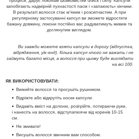
процеси, дарує локонам шовковистий блиск і силу. Капсули
запобігають надмірній пухнастості пасм і «запаюють» кінчики.
В результаті волосся стає м'яким і розсипчастим. А при
регулярному застосуванні капсул ви зможете відростити
бажану довжину, локони постійно вас радуватимуть живим та
доглянутим виглядом.
Ви завжди можете взяти капсули в дорогу (відпустка,
відрядження, уїк-енд). Кілька капсул нічого не важать і не
займуть багато місця, а волосся при цьому буде виглядати
на всі 100.
ЯК ВИКОРИСТОВУВАТИ:
Вимийте волосся та просушіть рушником.
Відріжте або відкрутіть носик капсули.
Видавіть вміст на долоню, розігрійте, потираючи руки,
і нанесіть на волосся, відступапюячи від коренів 10-15
см.
Не змивати!
Висушіть волосся звичним вам способом.