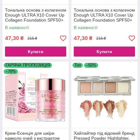
Тональна основа з колагеном
Тональна основа з колагеном
Enough ULTRA X10 Cover Up
Enough ULTRA X10 Cover Up
Collagen Foundation SPF50+
Collagen Foundation SPF50+
PA+++ No13 (100 g)
PA+++ No21 (100 g)
В наявності
В наявності
47,30
47,30
₴
₴
215 ₴
215 ₴
Купити
Купити
ГАРЯЧА ПРОПОЗИЦІЯ
Топ
–55%
–70%
Крем-Есенція для шкіри
Хайлайтер під відомий бренд
навколо очей з екстрактом
Pressed Powder Highlighter,