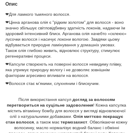
Опис
❤Для ламкого тьмяного волосся.
❤Цінна арганова олія є "рідким золотом" для волосся - воно
значно збільшує світловідбивну здатність локонів, надаючи їм
здоровий інтенсивний блиск. Арганова олія начебто «склеює»
лусочки волосся і насичує локони вологою. Завдяки цьому
відбувається природне ламінування у домашніх умовах.
Також олія глибоко живить, відновлює структуру, стимулює
регенеративні процеси.
❤Капсули створюють на поверхні волосся невидиму плівку,
яка утримує природну вологу і не дозволяє зовнішнім
факторам агресивно впливати на волосся.
❤Волосся стає м'якими, слухняним і блискучим.
Після використання капсул
догляд за волоссям
перетвориться на суцільне задоволення
! Кожна капсулка
містить вітамінну бомбу для волосся у вигляді відновлюючої
олії з натуральними добавками.
Олія миттєво покращує
стан волосся
, а також має
термозахист
. Обволікаючи кожну
волосинку, масло нормалізує водний баланс і обмінні