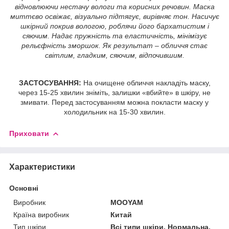
відновлюючи нестачу вологи та корисних речовин. Маска
миттєво освіжає, візуально підтягує, вирівняє тон. Насичує
шкірний покрив вологою, роблячи його бархатистим і
сяючим. Надає пружність та еластичність, мінімізує
рельєфність зморшок. Як результат – обличчя стає
світлим, гладким, сяючим, відпочившим.
ЗАСТОСУВАННЯ:
На очищене обличчя накладіть маску,
через 15-25 хвилин зніміть, залишки «вбийте» в шкіру, не
змивати. Перед застосуванням можна покласти маску у
холодильник на 15-30 хвилин.
Приховати
Характеристики
Основні
Виробник
MOOYAM
Країна виробник
Китай
Тип шкіри
Всі типи шкіри, Нормальна,