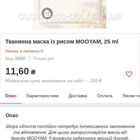
Тканинна маска із рисом MOOYAM, 25 ml
Немає в наявності
Код: 6968
Тільки опт
11,60
₴
Мінімальна сума замовлення на сайті — 200 ₴
Опис
Характеристики
Доставка
Оплата
Умови п
Опис
Шкіра обличчя постійно потребує інтенсивного зволоження
та відновлення. Для цього використовуйте маску від
бренду MOOYAM. Її формула забезпечує якісний догляд,