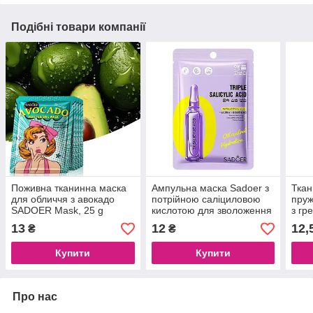
Подібні товари компанії
Поживна тканинна маска
Ампульна маска Sadoer з
Ткан
для обличчя з авокадо
потрійною саліциловою
пруж
SADOER Mask, 25 g
кислотою для зволоження
з гр
та заспокоєння висипів, 25
ml
13
12
12,
₴
₴
ml
Купити
Купити
Про нас