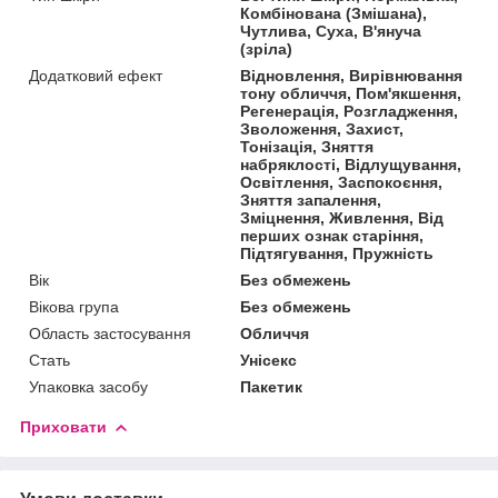
Комбінована (Змішана),
Чутлива, Суха, В'януча
(зріла)
Додатковий ефект
Відновлення, Вирівнювання
тону обличчя, Пом'якшення,
Регенерація, Розгладження,
Зволоження, Захист,
Тонізація, Зняття
набряклості, Відлущування,
Освітлення, Заспокоєння,
Зняття запалення,
Зміцнення, Живлення, Від
перших ознак старіння,
Підтягування, Пружність
Вік
Без обмежень
Вікова група
Без обмежень
Область застосування
Обличчя
Стать
Унісекс
Упаковка засобу
Пакетик
Приховати