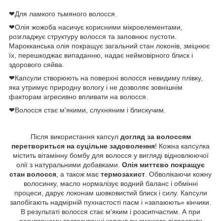
❤Для ламкого тьмяного волосся.
❤Олія жожоба насичує корисними мікроелементами,
розгладжує структуру волосся та заповнює пустоти.
Марокканська олія покращує загальний стан локонів, зміцнює
їх, перешкоджає випаданню, надає неймовірного блиск і
здорового сяйва.
❤Капсули створюють на поверхні волосся невидиму плівку,
яка утримує природну вологу і не дозволяє зовнішнім
факторам агресивно впливати на волосся.
❤Волосся стає м'якими, слухняним і блискучим.
Після використання капсул
догляд за волоссям
перетвориться на суцільне задоволення
! Кожна капсулка
містить вітамінну бомбу для волосся у вигляді відновлюючої
олії з натуральними добавками.
Олія миттєво покращує
стан волосся
, а також має
термозахист
. Обволікаючи кожну
волосинку, масло нормалізує водний баланс і обмінні
процеси, дарує локонам шовковистий блиск і силу. Капсули
запобігають надмірній пухнастості пасм і «запаюють» кінчики.
В результаті волосся стає м'яким і розсипчастим. А при
регулярному застосуванні капсул ви зможете відростити