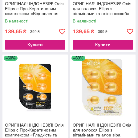
ОРИГІНАЛ! ІНДОНЕЗІЯ! Олія
ОРИГІНАЛ! ІНДОНЕЗІЯ! Олія
Ellips c Про-Кератиновим
для волосся Ellips з
комплексом «Відновлення
вітамінами та олією жожоба
волосся», 50x1мл
«Терапія для волосся»,
В наявності
В наявності
50x1мл
139,65
139,65
₴
₴
399 ₴
399 ₴
Купити
Купити
–60%
–60%
ОРИГІНАЛ! ІНДОНЕЗІЯ! Олія
ОРИГІНАЛ! ІНДОНЕЗІЯ! Олія
Ellips c Про-Кератиновим
для волосся Ellips з
комплексом «Гладкість та
вітамінами та алое віра