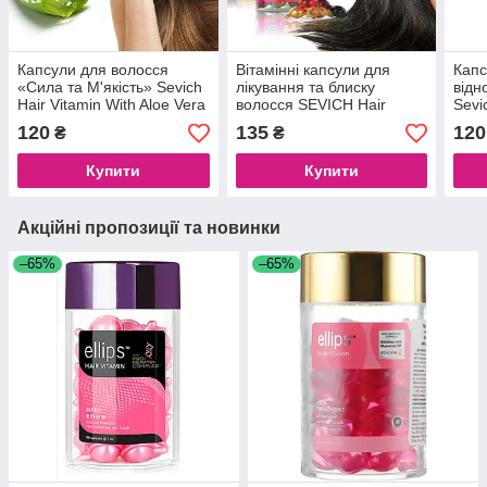
Капсули для волосся
Вітамінні капсули для
Капс
«Сила та М'якість» Sevich
лікування та блиску
відн
Hair Vitamin With Aloe Vera
волосся SEVICH Hair
Sevi
Oil, 30 капсул
Vitamin MIX, 30 капсул
Caps
120
135
120
₴
₴
Купити
Купити
Акційні пропозиції та новинки
–65%
–65%