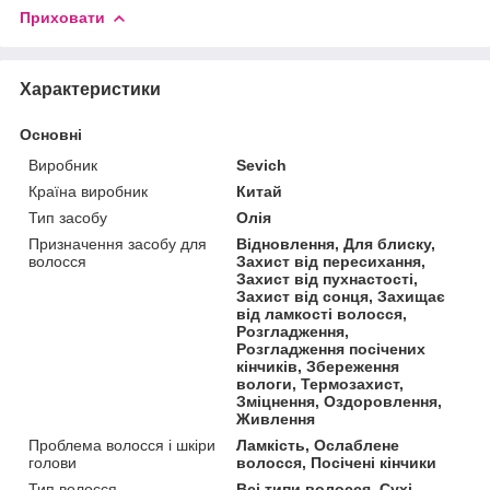
Приховати
Характеристики
Основні
Виробник
Sevich
Країна виробник
Китай
Тип засобу
Олія
Призначення засобу для
Відновлення, Для блиску,
волосся
Захист від пересихання,
Захист від пухнастості,
Захист від сонця, Захищає
від ламкості волосся,
Розгладження,
Розгладження посічених
кінчиків, Збереження
вологи, Термозахист,
Зміцнення, Оздоровлення,
Живлення
Проблема волосся і шкіри
Ламкість, Ослаблене
голови
волосся, Посічені кінчики
Тип волосся
Всі типи волосся, Сухі,