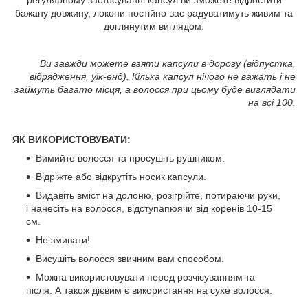
бажану довжину, локони постійно вас радуватимуть живим та
доглянутим виглядом.
Ви завжди можете взяти капсули в дорогу (відпустка,
відрядження, уїк-енд). Кілька капсул нічого не важать і не
займуть багато місця, а волосся при цьому буде виглядати
на всі 100.
ЯК ВИКОРИСТОВУВАТИ:
Вимийте волосся та просушіть рушником.
Відріжте або відкрутіть носик капсули.
Видавіть вміст на долоню, розігрійте, потираючи руки,
і нанесіть на волосся, відступапюячи від коренів 10-15
см.
Не змивати!
Висушіть волосся звичним вам способом.
Можна використовувати перед розчісуванням та
після. А також дієвим є використання на сухе волосся.