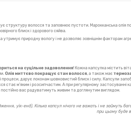
ує структуру волосся та заповнює пустоти. Марокканська олія п
овірного блиск і здорового сяйва.
а утримує природну вологу і не дозволяє зовнішнім факторам аг
ориться на суцільне задоволення
! Кожна капсулка містить віт
ми.
Олія миттєво покращує стан волосся
, а також має
термоз
і процеси, дарує локонам шовковистий блиск і силу. Капсули запо
сся стає м'яким і розсипчастим. А при регулярному застосуванні 
 постійно вас радуватимуть живим та доглянутим виглядом.
ження, уїк-енд). Кілька капсул нічого не важать і не займуть баг
при цьому буде в