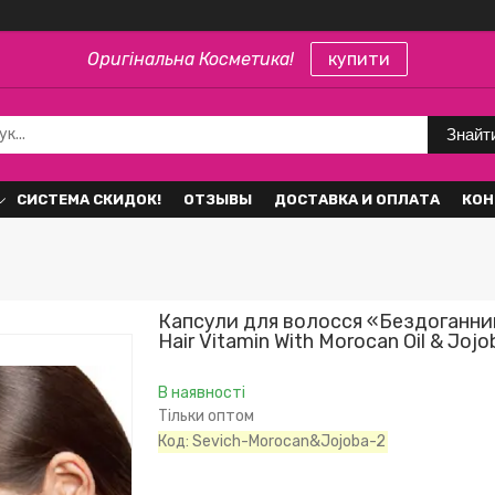
Оригінальна Косметика!
купити
Знайт
СИСТЕМА СКИДОК!
ОТЗЫВЫ
ДОСТАВКА И ОПЛАТА
КОН
Капсули для волосся «Бездоганни
Hair Vitamin With Morocan Oil & Jojo
В наявності
Тільки оптом
Код:
Sevich-Morocan&Jojoba-2