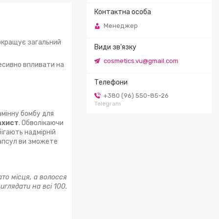
Менеджер
окращує загальний
cosmetics.vu@gmail.com
ресивно впливати на
+380 (96) 550-85-26
Telegram
амінну бомбу для
ахист
. Обволікаючи
бігають надмірній
капсул ви зможете
ато місця, а волосся
иглядати на всі 100.