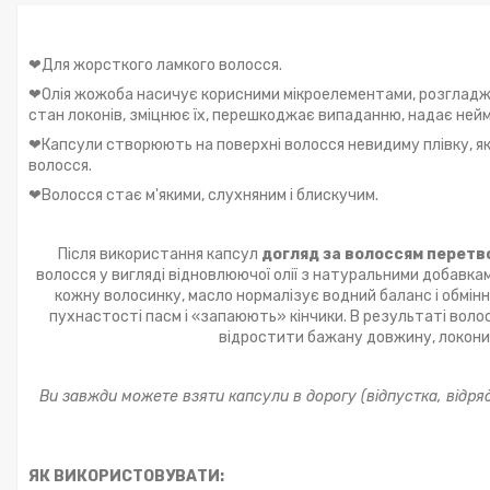
❤Для жорсткого ламкого волосся.
❤Олія жожоба насичує корисними мікроелементами, розгладж
стан локонів, зміцнює їх, перешкоджає випаданню, надає нейм
❤Капсули створюють на поверхні волосся невидиму плівку, як
волосся.
❤Волосся стає м'якими, слухняним і блискучим.
Після використання капсул
догляд за волоссям перетв
волосся у вигляді відновлюючої олії з натуральними добавка
кожну волосинку, масло нормалізує водний баланс і обмінн
пухнастості пасм і «запаюють» кінчики. В результаті воло
відростити бажану довжину, локони
Ви завжди можете взяти капсули в дорогу (відпустка, відряд
ЯК ВИКОРИСТОВУВАТИ: