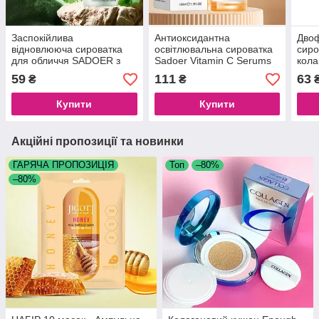
Заспокійлива
Антиоксидантна
Двоф
відновлююча сироватка
освітлювальна сироватка
сиро
для обличчя SADOER з
Sadoer Vitamin C Serums
кола
центелою, 30 мл
Whiten, 100 мл
чай
59
111
63
₴
₴
FACI
мл
Купити
Купити
Акційні пропозиції та новинки
ГАРЯЧА ПРОПОЗИЦІЯ
Топ
–80%
–80%