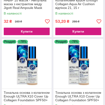
НАБІР 10 масок - Ампульна
Колагеновий кушон Enough
маска з екстрактом меду
Collagen Aqua Air Cushion
Jigott Real Ampoule Mask
відтінок 21, 15 г
Honey, 10 шт.*27 мл.
В наявності
В наявності
32
53,20
₴
₴
160 ₴
266 ₴
Купити
Купити
Роздріб
–78%
Роздріб
–78%
Тональна основа з колагеном
Тональна основа з колагеном
Enough ULTRA X10 Cover Up
Enough ULTRA X10 Cover Up
Collagen Foundation SPF50+
Collagen Foundation SPF50+
PA+++ No13 (100 g)
PA+++ No21 (100 g)