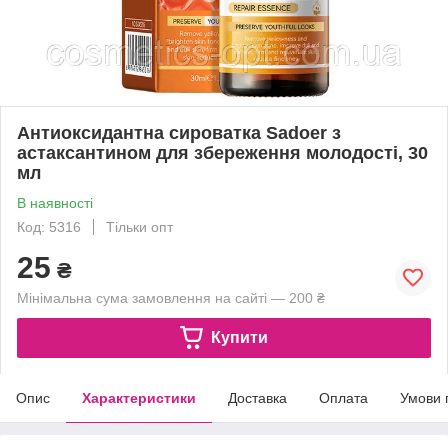
Антиоксидантна сироватка Sadoer з
астаксантином для збереження молодості, 30
мл
В наявності
Код: 5316
Тільки опт
25
₴
Мінімальна сума замовлення на сайті — 200 ₴
Купити
Опис
Характеристики
Доставка
Оплата
Умови 