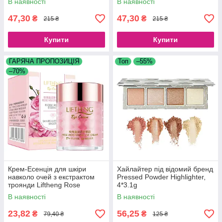
В наявності
В наявності
47,30
47,30
₴
₴
215 ₴
215 ₴
Купити
Купити
ГАРЯЧА ПРОПОЗИЦІЯ
Топ
–55%
–70%
Крем-Есенція для шкіри
Хайлайтер під відомий бренд
навколо очей з екстрактом
Pressed Powder Highlighter,
троянди Liftheng Rose
4*3.1g
Moisturizing Eye Cream, 60 г
В наявності
В наявності
23,82
56,25
₴
₴
79,40 ₴
125 ₴