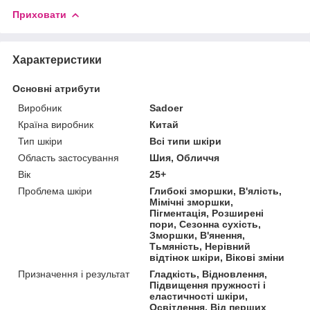
Приховати
Характеристики
Основні атрибути
Виробник
Sadoer
Країна виробник
Китай
Тип шкіри
Всі типи шкіри
Область застосування
Шия, Обличчя
Вік
25+
Проблема шкіри
Глибокі зморшки, В'ялість,
Мімічні зморшки,
Пігментація, Розширені
пори, Сезонна сухість,
Зморшки, В'янення,
Тьмяність, Нерівний
відтінок шкіри, Вікові зміни
Призначення і результат
Гладкість, Відновлення,
Підвищення пружності і
еластичності шкіри,
Освітлення, Від перших