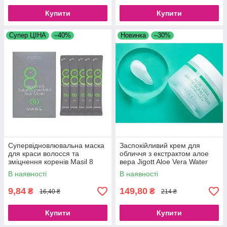
Купити
Купити
Супер ЦІНА
–40%
Новинка
–30%
Супервідновлювальна маска
Заспокійливий крем для
для краси волосся та
обличчя з екстрактом алое
зміцнення коренів Masil 8
вера Jigott Aloe Vera Water
Seconds Salon Super Mild
Bomb Cream, 150 ml
В наявності
В наявності
Hair Mask
9,84
149,80
₴
₴
16,40 ₴
214 ₴
Купити
Купити