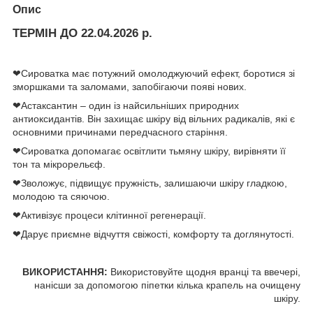
Опис
ТЕРМІН ДО 22.04.2026 р.
❤Сироватка має потужний омолоджуючий ефект, боротися зі
зморшками та заломами, запобігаючи появі нових.
❤Астаксантин – один із найсильніших природних
антиоксидантів. Він захищає шкіру від вільних радикалів, які є
основними причинами передчасного старіння.
❤Сироватка допомагає освітлити тьмяну шкіру, вирівняти її
тон та мікрорельєф.
❤Зволожує, підвищує пружність, залишаючи шкіру гладкою,
молодою та сяючою.
❤Активізує процеси клітинної регенерації.
❤Дарує приємне відчуття свіжості, комфорту та доглянутості.
ВИКОРИСТАННЯ:
Використовуйте щодня вранці та ввечері,
нанісши за допомогою піпетки кілька крапель на очищену
шкіру.