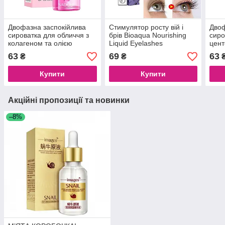
Двофазна заспокійлива
Стимулятор росту вій і
Двоф
сироватка для обличчя з
брів Bioaqua Nourishing
сиро
колагеном та олією
Liquid Eyelashes
цент
чайного дерева SADOER
вино
63
69
63
₴
₴
FACIAL SERUM PH 5.5, 30
SAD
мл
PH 5
Купити
Купити
Акційні пропозиції та новинки
–8%