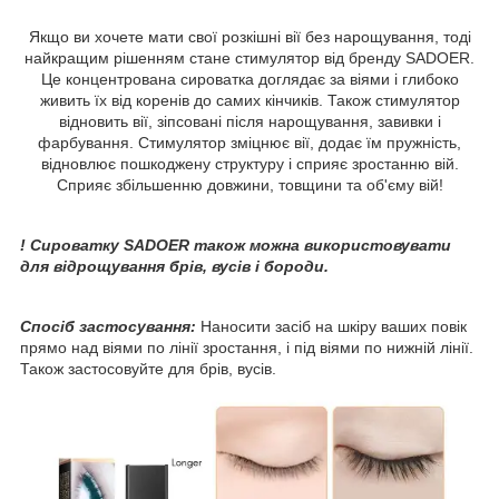
Якщо ви хочете мати свої розкішні вії без нарощування, тоді
найкращим рішенням стане стимулятор від бренду SADOER.
Це концентрована сироватка доглядає за віями і глибоко
живить їх від коренів до самих кінчиків. Також стимулятор
відновить вії, зіпсовані після нарощування, завивки і
фарбування. Стимулятор зміцнює вії, додає їм пружність,
відновлює пошкоджену структуру і сприяє зростанню вій.
Сприяє збільшенню довжини, товщини та об'єму вій!
! Сироватку SADOER також можна використовувати
для відрощування брів, вусів і бороди.
Спосіб застосування:
Наносити засіб на шкіру ваших повік
прямо над віями по лінії зростання, і під віями по нижній лінії.
Також застосовуйте для брів, вусів.