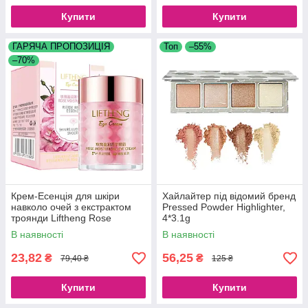
Купити
Купити
ГАРЯЧА ПРОПОЗИЦІЯ
Топ
–55%
–70%
Крем-Есенція для шкіри
Хайлайтер під відомий бренд
навколо очей з екстрактом
Pressed Powder Highlighter,
троянди Liftheng Rose
4*3.1g
Moisturizing Eye Cream, 60 г
В наявності
В наявності
23,82
56,25
₴
₴
79,40 ₴
125 ₴
Купити
Купити