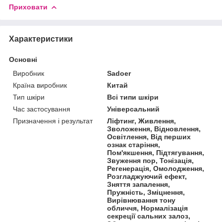
Приховати
Характеристики
Основні
Виробник
Sadoer
Країна виробник
Китай
Тип шкіри
Всі типи шкіри
Час застосування
Універсальний
Призначення і результат
Ліфтинг, Живлення,
Зволоження, Відновлення,
Освітлення, Від перших
ознак старіння,
Пом'якшення, Підтягування,
Звуження пор, Тонізація,
Регенерація, Омолодження,
Розгладжуючий ефект,
Зняття запалення,
Пружність, Зміцнення,
Вирівнювання тону
обличчя, Нормалізація
секреції сальних залоз,