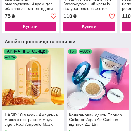
омолоджуючий крем для
Зволожувальний крем із
гіал
обличчя з поліпептидним
гіалуроновою кислотою
росл
екстрактом перили
Venzen HA Hyaluronic Acid
Bioa
75
110
110
₴
₴
BIOAQUA Polypeptide
Cream, 50 г
Crea
Perilla, 60 г
Купити
Купити
Акційні пропозиції та новинки
ГАРЯЧА ПРОПОЗИЦІЯ
Топ
–80%
–80%
НАБІР 10 масок - Ампульна
Колагеновий кушон Enough
маска з екстрактом меду
Collagen Aqua Air Cushion
Jigott Real Ampoule Mask
відтінок 21, 15 г
Honey, 10 шт.*27 мл.