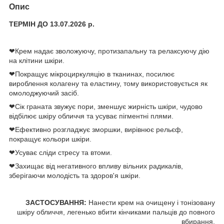
Опис
ТЕРМІН ДО 13.07.2026 р.
❤Крем надає зволожуючу, протизапальну та релаксуючу дію
на клітини шкіри.
❤Покращує мікроциркуляцію в тканинах, посилює
вироблення колагену та еластину, тому використовується як
омолоджуючий засіб.
❤Сік граната звужує пори, зменшує жирність шкіри, чудово
відбілює шкіру обличчя та усуває пігментні плями.
❤Ефективно розгладжує зморшки, вирівнює рельєф,
покращує кольори шкіри.
❤Усуває сліди стресу та втоми.
❤Захищає від негативного впливу вільних радикалів,
зберігаючи молодість та здоров'я шкіри.
ЗАСТОСУВАННЯ:
Нанести крем на очищену і тонізовану
шкіру обличчя, легенько вбити кінчиками пальців до повного
вбирання.