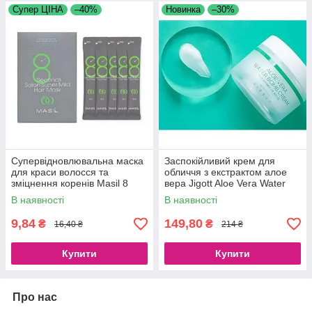
Супер ЦІНА
–40%
Новинка
–30%
Супервідновлювальна маска
Заспокійливий крем для
для краси волосся та
обличчя з екстрактом алое
зміцнення коренів Masil 8
вера Jigott Aloe Vera Water
Seconds Salon Super Mild
Bomb Cream, 150 ml
В наявності
В наявності
Hair Mask
9,84
149,80
₴
₴
16,40 ₴
214 ₴
Купити
Купити
Про нас