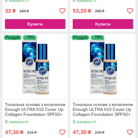
В наявності
В наявності
32
53,20
₴
₴
160 ₴
266 ₴
Купити
Купити
Роздріб
–78%
Роздріб
–78%
Тональна основа з колагеном
Тональна основа з колагеном
Enough ULTRA X10 Cover Up
Enough ULTRA X10 Cover Up
Collagen Foundation SPF50+
Collagen Foundation SPF50+
PA+++ No13 (100 g)
PA+++ No21 (100 g)
В наявності
В наявності
47,30
47,30
₴
₴
215 ₴
215 ₴