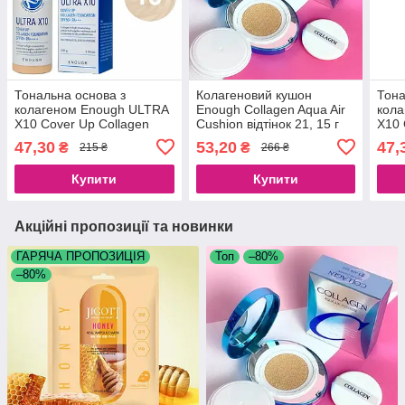
Тональна основа з
Колагеновий кушон
Тона
колагеном Enough ULTRA
Enough Collagen Aqua Air
кол
X10 Cover Up Collagen
Cushion відтінок 21, 15 г
X10 
Foundation SPF50+ PA+++
Foun
47,30
53,20
47,
₴
₴
215 ₴
266 ₴
No13 (100 g)
No21
Купити
Купити
Акційні пропозиції та новинки
ГАРЯЧА ПРОПОЗИЦІЯ
Топ
–80%
–80%