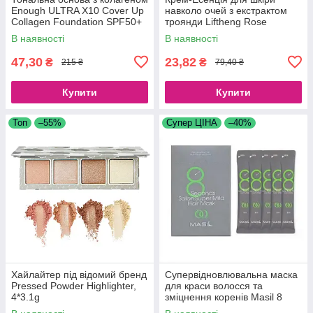
Enough ULTRA X10 Cover Up
навколо очей з екстрактом
Collagen Foundation SPF50+
троянди Liftheng Rose
PA+++ No13 (100 g)
Moisturizing Eye Cream, 60 г
В наявності
В наявності
47,30
23,82
₴
₴
215 ₴
79,40 ₴
Купити
Купити
Топ
–55%
Супер ЦІНА
–40%
Хайлайтер під відомий бренд
Супервідновлювальна маска
Pressed Powder Highlighter,
для краси волосся та
4*3.1g
зміцнення коренів Masil 8
Seconds Salon Super Mild