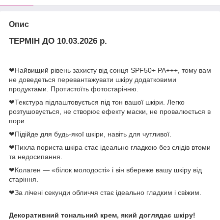
Опис
ТЕРМІН ДО 10.03.2026 р.
❤Найвищий рівень захисту від сонця SPF50+ PA+++, тому вам
не доведеться перевантажувати шкіру додатковими
продуктами. Протистоїть фотостарінню.
❤Текстура підлаштовується під тон вашої шкіри. Легко
розтушовується, не створює ефекту маски, не провалюється в
пори.
❤Підійде для будь-якої шкіри, навіть для чутливої.
❤Пихла пориста шкіра стає ідеально гладкою без слідів втоми
та недосипання.
❤Колаген — «білок молодості» і він вбереже вашу шкіру від
старіння.
❤За лічені секунди обличчя стає ідеально гладким і свіжим.
Декоративний тональний крем, який доглядає шкіру!