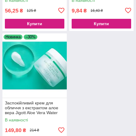
В наявності
В наявності
Hair Mask
56,25
9,84
₴
₴
125 ₴
16,40 ₴
Купити
Купити
Новинка
–30%
Заспокійливий крем для
обличчя з екстрактом алое
вера Jigott Aloe Vera Water
Bomb Cream, 150 ml
В наявності
149,80
₴
214 ₴