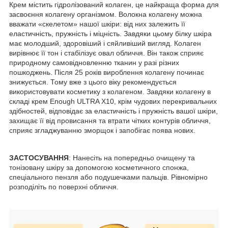
Крем містить гідролізований колаген, це найкраща форма для
засвоєння колагену організмом. Волокна колагену можна
вважати «скелетом» нашої шкіри: від них залежить її
еластичність, пружність і міцність. Завдяки цьому білку шкіра
має молодший, здоровіший і сяйливіший вигляд. Колаген
вирівнює її тон і стабілізує овал обличчя. Він також сприяє
природному самовідновленню тканин у разі різних
пошкоджень. Після 25 років вироблення колагену починає
знижується. Тому вже з цього віку рекомендується
використовувати косметику з колагеном. Завдяки колагену в
складі крем Enough ULTRA X10, крім чудових перекривальних
здібностей, відповідає за еластичність і пружність вашої шкіри,
захищає її від провисання та втрати чітких контурів обличчя,
сприяє згладжуванню зморщок і запобігає поява нових.
ЗАСТОСУВАННЯ
: Нанесіть на попередньо очищену та
тонізовану шкіру за допомогою косметичного спонжа,
спеціального пензля або подушечками пальців. Рівномірно
розподіліть по поверхні обличчя.