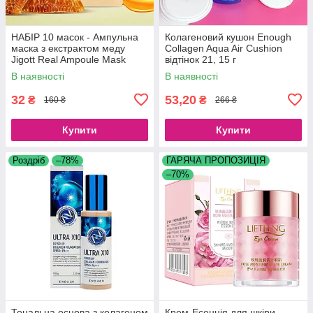
НАБІР 10 масок - Ампульна
Колагеновий кушон Enough
маска з екстрактом меду
Collagen Aqua Air Cushion
Jigott Real Ampoule Mask
відтінок 21, 15 г
Honey, 10 шт.*27 мл.
В наявності
В наявності
32
53,20
₴
₴
160 ₴
266 ₴
Купити
Купити
Роздріб
–78%
ГАРЯЧА ПРОПОЗИЦІЯ
–70%
Тональна основа з колагеном
Крем-Есенція для шкіри