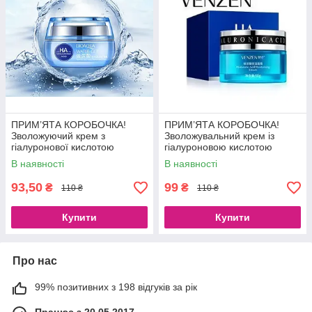
ПРИМ’ЯТА КОРОБОЧКА!
ПРИМ’ЯТА КОРОБОЧКА!
Зволожуючий крем з
Зволожувальний крем із
гіалуронової кислотою
гіалуроновою кислотою
BioAqua Water Get Hyaluronic
Venzen HA Hyaluronic Acid
В наявності
В наявності
Acid Cream, 50 г
Cream, 50 г
93,50
99
₴
₴
110 ₴
110 ₴
Купити
Купити
Про нас
99% позитивних з 198 відгуків за рік