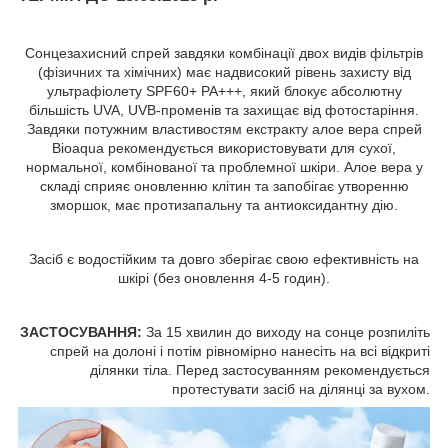
Сонцезахисний спрей завдяки комбінації двох видів фільтрів
(фізичних та хімічних) має надвисокий рівень захисту від
ультрафіолету SPF60+ PA+++, який блокує абсолютну
більшість UVA, UVB-променів та захищає від фотостаріння.
Завдяки потужним властивостям екстракту алое вера спрей
Bioaqua рекомендується використовувати для сухої,
нормальної, комбінованої та проблемної шкіри. Алое вера у
складі сприяє оновленню клітин та запобігає утворенню
зморшок, має протизапальну та антиоксидантну дію.
Засіб є водостійким та довго зберігає свою ефективність на
шкірі (без оновлення 4-5 годин).
ЗАСТОСУВАННЯ:
За 15 хвилин до виходу на сонце розпиліть
спрей на долоні і потім рівномірно нанесіть на всі відкриті
ділянки тіла. Перед застосуванням рекомендується
протестувати засіб на ділянці за вухом.