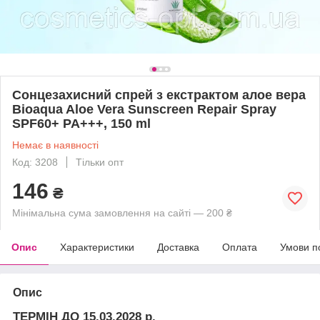
Сонцезахисний спрей з екстрактом алое вера
Bioaqua Aloe Vera Sunscreen Repair Spray
SPF60+ PA+++, 150 ml
Немає в наявності
Код: 3208
Тільки опт
146
₴
Мінімальна сума замовлення на сайті — 200 ₴
Опис
Характеристики
Доставка
Оплата
Умови п
Опис
ТЕРМІН ДО 15.03.2028 р.