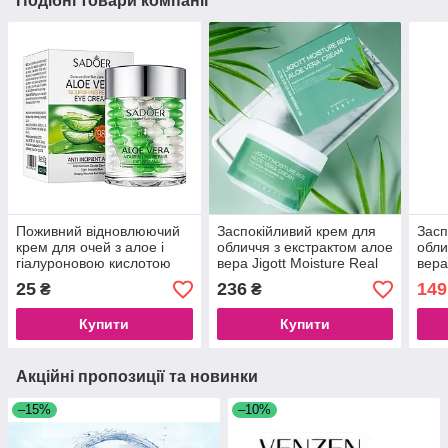
Подібні товари компанії
Поживний відновлюючий
Заспокійливий крем для
Засп
крем для очей з алое і
обличчя з екстрактом алое
обли
гіалуроновою кислотою
вера Jigott Moisture Real
вера
Sadoer Aloe Vera Repair 60
Aloe Vera Cream, 150 ml
Bomb
25
236
149
₴
₴
g
Купити
Купити
Акційні пропозиції та новинки
–15%
–10%