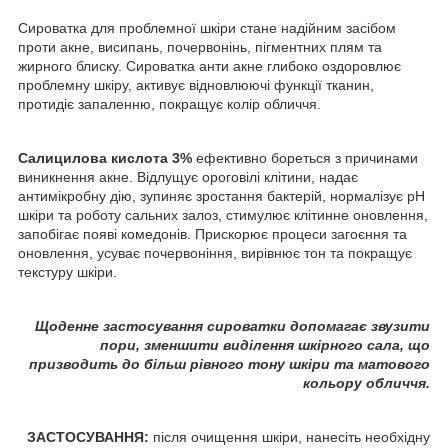
Сироватка для проблемної шкіри стане надійним засібом
проти акне, висипань, почервонінь, пігментних плям та
жирного блиску. Сироватка анти акне глибоко оздоровлює
проблемну шкіру, активує відновлюючі функції тканин,
протидіє запаленню, покращує колір обличчя.
Салицилова кислота 3%
ефективно бореться з причинами
виникнення акне. Відлущує ороговілі клітини, надає
антимікробну дію, зупиняє зростання бактерій, нормалізує pH
шкіри та роботу сальних залоз, стимулює клітинне оновлення,
запобігає появі комедонів. Прискорює процеси загоєння та
оновлення, усуває почервоніння, вирівнює тон та покращує
текстуру шкіри.
Щоденне застосування сироватки допомагає звузити
пори, зменшити виділення шкірного сала, що
призводить до більш рівного тону шкіри та матового
кольору обличчя.
ЗАСТОСУВАННЯ:
після очищення шкіри, нанесіть необхідну