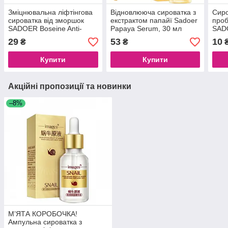
Зміцнювальна ліфтінгова
Відновлююча сироватка з
Сиро
сироватка від зморшок
екстрактом папайї Sadoer
проб
SADOER Boseine Anti-
Papaya Serum, 30 мл
SADO
Wrinkle Firming Lifting
Cont
29
53
10
₴
₴
Moisturize Serum, 30 ml
Esse
Купити
Купити
Акційні пропозиції та новинки
–8%
М’ЯТА КОРОБОЧКА!
Ампульна сироватка з