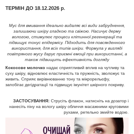
ТЕРМІН ДО 18.12.2026 р.
Мус для вмивання ідеально видаляє всі види забруднення,
залишаючи шкіру гладкою та свіжою. Насичує дерму
вологою, стимулює процеси клітинної регенерації та
підвищує тонус епідермісу. Підходить для повсякденного
використання, для всіх типів шкіри. Формула у вигляді
повітряного мусу дарує приємні емоції при використанні, а
також підвищить ефективність догляду
Кокосове молочко
надає сприятливий вплив на чутливу та
суху шкіру, відновлює еластичність та пружність, зволожує та
живить. Сприяє вирівнюванню тону та мікрорельєфу,
запобігає дегідратації та підвищує імунітет шкірного покриву.
ЗАСТОСУВАННЯ:
Струсіть флакон, натисніть на дозатор і
нанесіть піну на вологу шкіру обличчя масажними круговими
рухами, ретельно змийте водою.