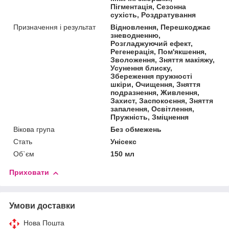
Пігментація, Сезонна
сухість, Роздратування
Призначення і результат
Відновлення, Перешкоджає
зневодненню,
Розгладжуючий ефект,
Регенерація, Пом'якшення,
Зволоження, Зняття макіяжу,
Усунення блиску,
Збереження пружності
шкіри, Очищення, Зняття
подразнення, Живлення,
Захист, Заспокоєння, Зняття
запалення, Освітлення,
Пружність, Зміцнення
Вікова група
Без обмежень
Стать
Унісекс
Об`єм
150 мл
Приховати
Умови доставки
Нова Пошта