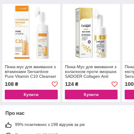
Пінка-мус для вмивання з
Пінка-Мус для вмивання з
Пінк
вітамінами Sersanlove
колагеном проти зморшок
екст
Pure Vitamin C10 Cleanser
SADOER Collagen Anti
Sers
Mousse, 150 мл
Wrinkle Cleansing Mousse,
Mois
108
124
100
₴
₴
120 ml
Clea
Купити
Купити
Про нас
99% позитивних з 198 відгуків за рік