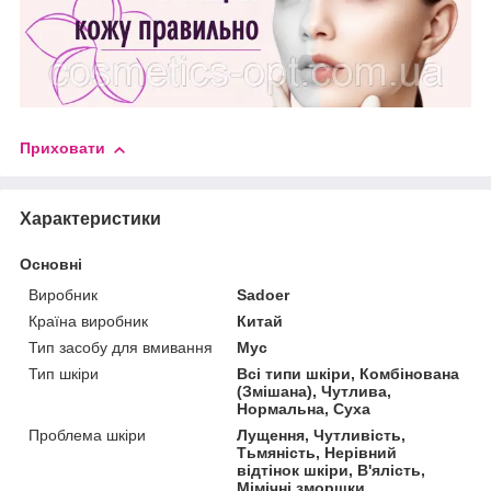
Приховати
Характеристики
Основні
Виробник
Sadoer
Країна виробник
Китай
Тип засобу для вмивання
Мус
Тип шкіри
Всі типи шкіри, Комбінована
(Змішана), Чутлива,
Нормальна, Суха
Проблема шкіри
Лущення, Чутливість,
Тьмяність, Нерівний
відтінок шкіри, В'ялість,
Мімічні зморшки,