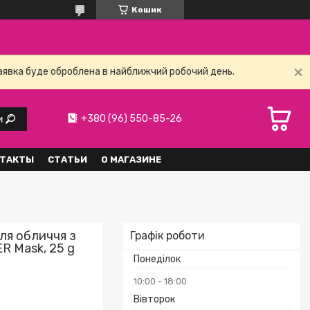
Кошик
заявка буде оброблена в найближчий робочий день.
+380 (96) 550-85-26
и
ТАКТЫ
СТАТЬИ
О МАГАЗИНЕ
ля обличчя з
Графік роботи
R Mask, 25 g
Понеділок
10:00
18:00
Вівторок