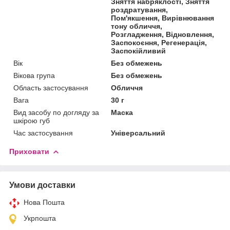
Зняття набряклості, Зняття
роздратування,
Пом'якшення, Вирівнювання
тону обличчя,
Розгладження, Відновлення,
Заспокоєння, Регенерація,
Заспокійливий
Вік
Без обмежень
Вікова група
Без обмежень
Область застосування
Обличчя
Вага
30 г
Вид засобу по догляду за
Маска
шкірою губ
Час застосування
Універсальний
Приховати
Умови доставки
Нова Пошта
Укрпошта