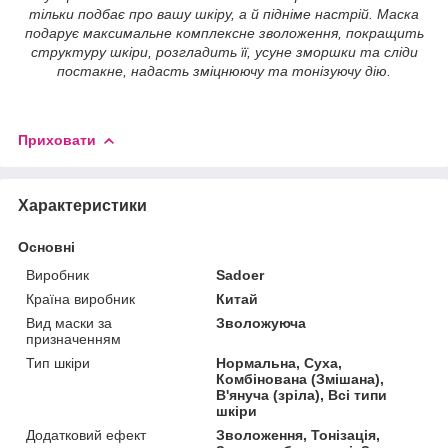
тільки подбає про вашу шкіру, а й підніме настрій. Маска
подарує максимальне комплексне зволоження, покращить
структуру шкіри, розгладить її, усуне зморшки та сліди
постакне, надасть зміцнюючу та тонізуючу дію.
Приховати
Характеристики
Основні
Виробник
Sadoer
Країна виробник
Китай
Вид маски за
Зволожуюча
призначенням
Тип шкіри
Нормальна, Суха,
Комбінована (Змішана),
В'януча (зріла), Всі типи
шкіри
Додатковий ефект
Зволоження, Тонізація,