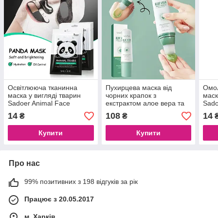
Освітлююча тканинна
Пухирцева маска від
Омо
маска у вигляді тварин
чорних крапок з
маск
Sadoer Animal Face
екстрактом алое вера та
Sado
ромашкою Sadoer Aloe
14
108
14
₴
₴
Vera Small Bubble
Mask,100 g
Купити
Купити
Про нас
99% позитивних з 198 відгуків за рік
Працює з 20.05.2017
м. Харків