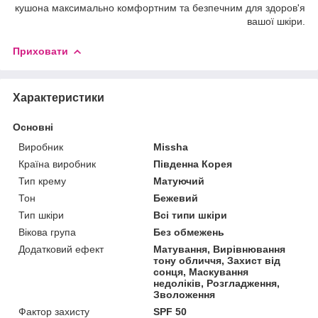
кушона максимально комфортним та безпечним для здоров'я
вашої шкіри.
Приховати
Характеристики
Основні
Виробник
Missha
Країна виробник
Південна Корея
Тип крему
Матуючий
Тон
Бежевий
Тип шкіри
Всі типи шкіри
Вікова група
Без обмежень
Додатковий ефект
Матування, Вирівнювання
тону обличчя, Захист від
сонця, Маскування
недоліків, Розгладження,
Зволоження
Фактор захисту
SPF 50