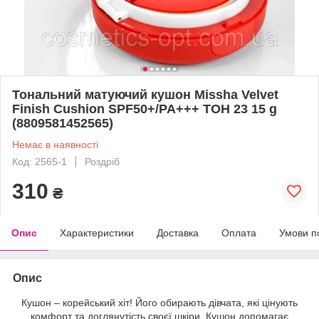
Тональний матуючий кушон Missha Velvet
Finish Cushion SPF50+/PA+++ ТОН 23 15 g
(8809581452565)
Немає в наявності
Код: 2565-1
Роздріб
310
₴
Опис
Характеристики
Доставка
Оплата
Умови п
Опис
Кушон – корейський хіт! Його обирають дівчата, які цінують
комфорт та доглянутість своєї шкіри. Кушон допомагає