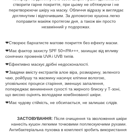
створити гарне покриття, при цьому не обтяжуючи і не
перетворюючи шкіру на маску. Обличчя відразу ж виглядає
доглянутим і відпочившим. За допомогою кушона легко
поправити макіяж протягом дня, а також він просто
незамінний у подорожах.
❤Створює бархатисте матове покриття без ефекту маски.
❤Має фактор захисту SPF 50+/PA+++, захищає від впливу
сонячних променів UVA і UVB типів.
❤Ефективно маскує дрібні недосконалості.
❤Завдяки вмісту екстрактів алое віра, розмарину, зеленого
чаю, ройбушу та жасмину насичує клітини вологою,
уповільнює процеси старіння, зменшує запалення,
попереджає виникнення сухості та жирного блиску у Т-зоні,
що високо оцінять володарки комбінованої шкіри.
❤Має чудову стійкість, не обсипається, не залишає слідів.
ЗАСТОВУВАННЯ:
Після очищення та зволоження шкіри
нанесіть кушон легкими точковими поплескуючими рухами.
Антибактеріальна пуховка в комплекті зробить використання