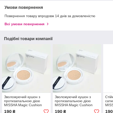
Умови повернення
Повернення товару впродовж 14 днів за домовленістю
Всі умови повернення
Подібні товари компанії
Зволожуючий кушон з
Зволожуючий кушон з
Стій
протизапальною дією
протизапальною дією
сати
MISSHA Magic Cushion
MISSHA Magic Cushion
MIS
Moist Up (SPF50+/PA+++)
Moist Up (SPF50+/PA+++)
COV
190
190
190
₴
₴