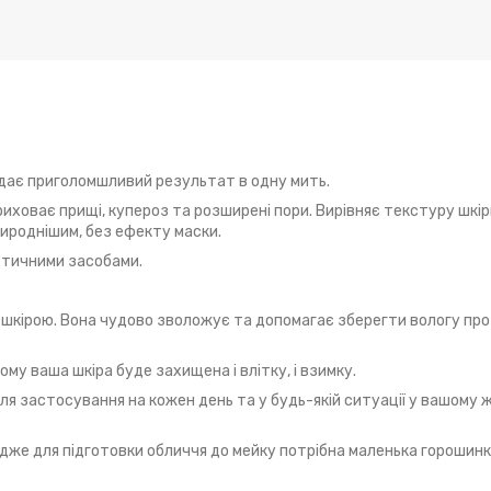
і дає приголомшливий результат в одну мить.
риховає прищі, купероз та розширені пори. Вирівняє текстуру шкір
рироднішим, без ефекту маски.
етичними засобами.
шкірою. Вона чудово зволожує та допомагає зберегти вологу про
у ваша шкіра буде захищена і влітку, і взимку.
ля застосування на кожен день та у будь-якій ситуації у вашому ж
дже для підготовки обличчя до мейку потрібна маленька горошинк