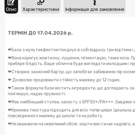
Опис
Характеристики
Інформація для замовлення
ТЕРМІН ДО 17.04.2026 р.
❤База з мультиефектом поєднує в собі відразу три відтінки 
❤Вона коригує жовтизну, лущення, пігментацію, темні кола. П
прибере блідість. Ваше обличчя буде виглядати молодшим і п
❤Створює захисний бар'єр, що запобігає забиванню пір косм
❤ Дозволяє продовжити стійкість макіяжу до 12 годин.
❤Також формула бази містить інгредієнти, що доглядають за 
пом'якшує, надає пружності.
❤Має найбільший ступінь захисту з SPF50+/PA+++. Завдяки чом
❤Кремова текстура підходить для всіх типів шкіри. Ідеальна д
повсякденного макіяжу до школи та на роботу.
❤Незважаючи на невеликий обсяг, кошти вистачає надовго, а