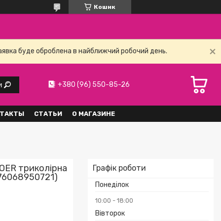
Кошик
заявка буде оброблена в найближчий робочий день.
+380 (96) 550-85-26
и
ТАКТЫ
СТАТЬИ
О МАГАЗИНЕ
DOER триколірна
Графік роботи
76068950721)
Понеділок
10:00
18:00
Вівторок