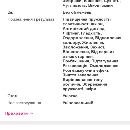
Зморшки, В'янення, Сухість,
Чутливість, Вікові зміни
Вік
Без обмежень
Призначення і результат
Підвищення пружності і
еластичності шкіри,
Антивіковий догляд,
Ліфтинг, Гладкість,
Оздоровлення, Відновлення
кольору, Живлення,
Зволоження, Захист,
Відновлення, Від перших
ознак старіння,
Пом'якшення, Підтягування,
Регенерація, Омолодження,
Розгладжуючий ефект,
Зняття запалення,
Вирівнювання тону
обличчя, Збереження
пружності шкіри
Стать
Унісекс
Час застосування
Універсальний
Приховати