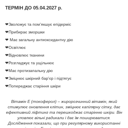
ТЕРМІН ДО 05.04.2027 р.
❤Зволожує та пом'якшує епідерміс
❤Прибирає зморшки
❤ Має загальну антиоксидантну дію
❤Освітлює
❤Відновлює тканини
❤Розгладжує та ущільнює
❤Має протизапальну дію
❤Зміцнює шкірний бар'єр і підтягує
❤Попереджає старіння шкіри
Вітамін Е (токоферол) – жиророзчинний вітамін, який
стимулює оновлення клітин, зміцнює капілярну сітку, дає
ефективний ліфтинг та перешкоджає старінню шкіри. Він
уловлює вільні радикали і дає їм поширюватися.
Дослідження показали, що при регулярному використанні