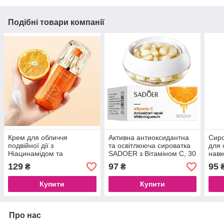
Подібні товари компанії
Крем для обличчя
Активна антиоксидантна
Сиро
подвійної дії з
та освітлююча сироватка
для 
Ніацинамідом та
SADOER з Вітаміном С, 30
навк
Вітаміном С SADOER
капсул
равл
129
97
95
₴
₴
Niacinamide Vitamin C
Esse
Face Cream, 50 г
Купити
Купити
Про нас