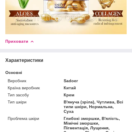
Приховати
Характеристики
Основні
Виробник
Sadoer
Країна виробник
Китай
Тип засобу
Крем
Тип шкіри
В'януча (зріла), Чутлива, Всі
типи шкіри, Нормальна,
Суха
Проблема шкіри
Глибокі зморшки, В'ялість,
Мімічні зморшки,
Пігментація, Лущення,