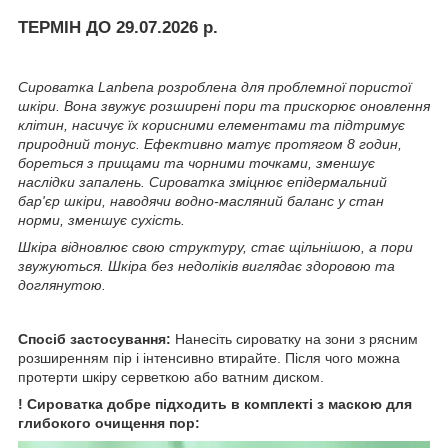
ТЕРМІН ДО 29.07.2026 р.
Сироватка Lanbena розроблена для проблемної пористої
шкіри. Вона звужує розширені пори та прискорює оновлення
клітин, насичує їх корисними елементами та підтримує
природний тонус. Ефективно матує протягом 8 годин,
бореться з прищами та чорними точками, зменшує
наслідки запалень. Сироватка зміцнює епідермальний
бар'єр шкіри, наводячи водно-масляний баланс у стан
норми, зменшує сухість.
Шкіра відновлює свою структуру, стає щільнішою, а пори
звужуються. Шкіра без недоліків виглядає здоровою та
доглянутою.
Спосіб застосування:
Нанесіть сироватку на зони з рясним
розширенням пір і інтенсивно втирайте. Після чого можна
протерти шкіру серветкою або ватним диском.
! Сироватка добре підходить в комплекті з маскою для
глибокого очищення пор: