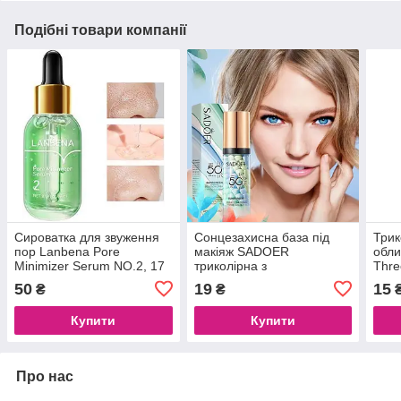
Подібні товари компанії
Сироватка для звуження
Сонцезахисна база під
Трик
пор Lanbena Pore
макіяж SADOER
обли
Minimizer Serum NO.2, 17
триколірна з
Thre
ml
мультиефектом SPF50+,
Bala
50
19
15
₴
₴
40 g
Купити
Купити
Про нас