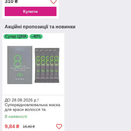
310
₴
Купити
Акційні пропозиції та новинки
Супер ЦІНА
–40%
ДО 28.08.2026 р.!
Супервідновлювальна маска
для краси волосся та
зміцнення коренів Masil 8
В наявності
Seconds Salon Super Mild
Hair Mask
9,84
₴
16,40 ₴