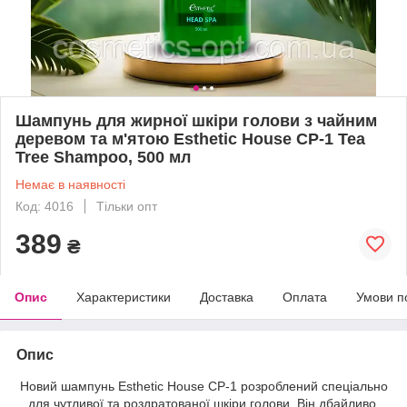
Шампунь для жирної шкіри голови з чайним
деревом та м'ятою Esthetic House CP-1 Tea
Tree Shampoo, 500 мл
Немає в наявності
Код: 4016
Тільки опт
389
₴
Опис
Характеристики
Доставка
Оплата
Умови п
Опис
Новий шампунь Esthetic House CP-1 розроблений спеціально
для чутливої ​​та роздратованої шкіри голови. Він дбайливо,