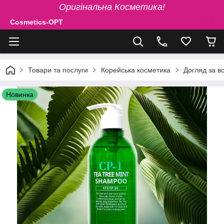
Оригінальна Косметика!
Cosmetics-OPT
Товари та послуги
Корейська косметика
Догляд за в
Новинка