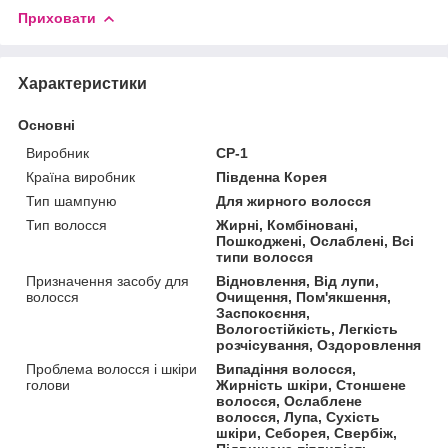
Приховати
Характеристики
Основні
Виробник
CP-1
Країна виробник
Південна Корея
Тип шампуню
Для жирного волосся
Тип волосся
Жирні, Комбіновані,
Пошкоджені, Ослаблені, Всі
типи волосся
Призначення засобу для
Відновлення, Від лупи,
волосся
Очищення, Пом'якшення,
Заспокоєння,
Вологостійкість, Легкість
розчісування, Оздоровлення
Проблема волосся і шкіри
Випадіння волосся,
голови
Жирність шкіри, Стоншене
волосся, Ослаблене
волосся, Лупа, Сухість
шкіри, Себорея, Свербіж,