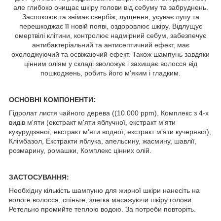
але глибоко очищає шкіру голови від себуму та забруднень.
Заспокоює та знімає свербіж, лущення, усуває лупу та
перешкоджає її новій появі, оздоровлює шкіру. Відлущує
омертвілі клітини, контролює надмірний себум, забезпечує
антибактеріальний та антисептичний ефект, має
охолоджуючий та освіжаючий ефект. Також шампунь завдяки
цінним оліям у складі зволожує і захищає волосся від
пошкоджень, робить його м'яким і гладким.
ОСНОВНІ КОМПОНЕНТИ:
Гідролат листя чайного дерева ((10 000 ppm), Комплекс з 4-х
видів м'яти (екстракт м'яти яблучної, екстракт м'яти
кукурудзяної, екстракт м'яти водної, екстракт м'яти кучерявої),
Клімбазол, Екстракти яблука, апельсину, жасмину, шавлії,
розмарину, ромашки, Комплекс цінних олій.
ЗАСТОСУВАННЯ:
Необхідну кількість шампуню для жирної шкіри нанесіть на
вологе волосся, спіньте, злегка масажуючи шкіру голови.
Ретельно промийте теплою водою. За потреби повторіть.