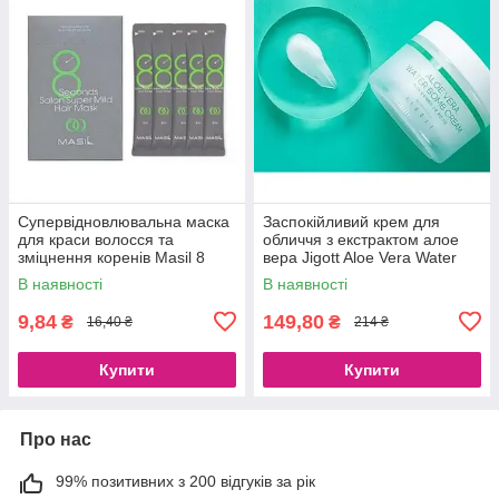
Супервідновлювальна маска
Заспокійливий крем для
для краси волосся та
обличчя з екстрактом алое
зміцнення коренів Masil 8
вера Jigott Aloe Vera Water
Seconds Salon Super Mild
Bomb Cream, 150 ml
В наявності
В наявності
Hair Mask
9,84
149,80
₴
₴
16,40 ₴
214 ₴
Купити
Купити
Про нас
99% позитивних з 200 відгуків за рік