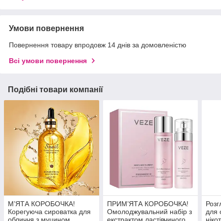
Умови повернення
Повернення товару впродовж 14 днів за домовленістю
Всі умови повернення
Подібні товари компанії
М’ЯТА КОРОБОЧКА!
ПРИМ’ЯТА КОРОБОЧКА!
Розг
Корегуюча сироватка для
Омолоджувальний набір з
для 
обличчя з муцином
екстрактом ластівчиного
ніко