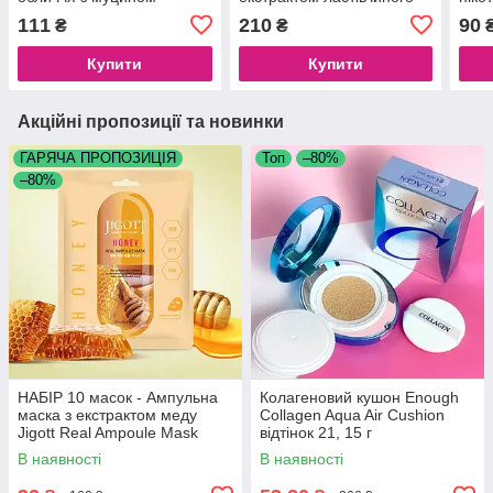
золотого слимака VEZE
гнізда Veze Bird`s Nest
ікро
111
210
90
₴
₴
Niacinom Snail, 100 мл
Extract Niacinome Set, 120
Seau
ml + 80 ml
Купити
Купити
Акційні пропозиції та новинки
ГАРЯЧА ПРОПОЗИЦІЯ
Топ
–80%
–80%
НАБІР 10 масок - Ампульна
Колагеновий кушон Enough
маска з екстрактом меду
Collagen Aqua Air Cushion
Jigott Real Ampoule Mask
відтінок 21, 15 г
Honey, 10 шт.*27 мл.
В наявності
В наявності