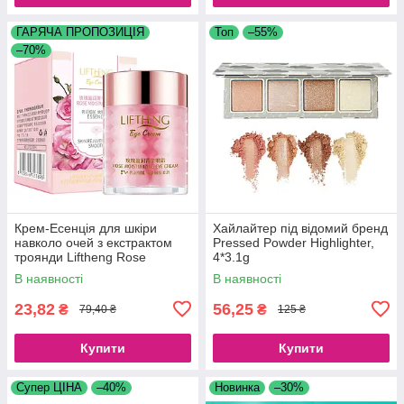
ГАРЯЧА ПРОПОЗИЦІЯ
Топ
–55%
–70%
Крем-Есенція для шкіри
Хайлайтер під відомий бренд
навколо очей з екстрактом
Pressed Powder Highlighter,
троянди Liftheng Rose
4*3.1g
Moisturizing Eye Cream, 60 г
В наявності
В наявності
23,82
56,25
₴
₴
79,40 ₴
125 ₴
Купити
Купити
Супер ЦІНА
–40%
Новинка
–30%