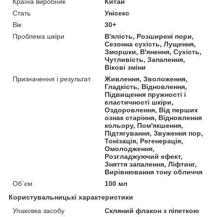
Країна виробник
Китай
Стать
Унісекс
Вік
30+
Проблема шкіри
В'ялість, Розширені пори,
Сезонна сухість, Лущення,
Зморшки, В'янення, Сухість,
Чутливість, Запалення,
Вікові зміни
Призначення і результат
Живлення, Зволоження,
Гладкість, Відновлення,
Підвищення пружності і
еластичності шкіри,
Оздоровлення, Від перших
ознак старіння, Відновлення
кольору, Пом'якшення,
Підтягування, Звуження пор,
Тонізація, Регенерація,
Омолодження,
Розгладжуючий ефект,
Зняття запалення, Ліфтинг,
Вирівнювання тону обличчя
Об`єм
100 мл
Користувальницькі характеристики
Упаковка засобу
Скляний флакон з піпеткою