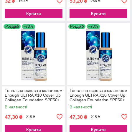
32
53,20
₴
₴
160 ₴
266 ₴
Купити
Купити
Роздріб
–78%
Роздріб
–78%
Тональна основа з колагеном
Тональна основа з колагеном
Enough ULTRA X10 Cover Up
Enough ULTRA X10 Cover Up
Collagen Foundation SPF50+
Collagen Foundation SPF50+
PA+++ No13 (100 g)
PA+++ No21 (100 g)
В наявності
В наявності
47,30
47,30
₴
₴
215 ₴
215 ₴
Купити
Купити