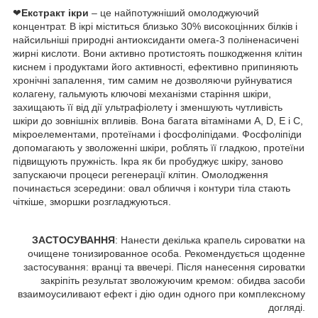
❤
Екстракт ікри
– це найпотужніший омолоджуючий
концентрат. В ікрі міститься близько 30% високоцінних білків і
найсильніші природні антиоксиданти омега-3 поліненасичені
жирні кислоти. Вони активно протистоять пошкодження клітин
киснем і продуктами його активності, ефективно припиняють
хронічні запалення, тим самим не дозволяючи руйнуватися
колагену, гальмують ключові механізми старіння шкіри,
захищають її від дії ультрафіолету і зменшують чутливість
шкіри до зовнішніх впливів. Вона багата вітамінами A, D, Е і С,
мікроелементами, протеїнами і фосфоліпідами. Фосфоліпіди
допомагають у зволоженні шкіри, роблять її гладкою, протеїни
підвищують пружність. Ікра як би пробуджує шкіру, заново
запускаючи процеси регенерації клітин. Омолодження
починається зсередини: овал обличчя і контури тіла стають
чіткіше, зморшки розгладжуються.
ЗАСТОСУВАННЯ
: Нанести декілька крапель сироватки на
очищене тонизированное особа. Рекомендується щоденне
застосування: вранці та ввечері. Після нанесення сироватки
закріпіть результат зволожуючим кремом: обидва засоби
взаимоусиливают ефект і дію один одного при комплексному
догляді.