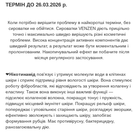
ТЕРМІН ДО 26.03.2026 р.
Коли потрібно вирішити проблему в найкоротші терміни, без
сироватки не обійтися. Сироватки VENZEN діють прицільно
точно і максимально швидко вирішують різні косметичні
проблеми. Висока концентрація активних компонентів дає
швидкий результат, а результат може бути моментальним і
пролонгованим. Накопичувальний ефект ви побачите після
місяця регулярного застосування.
❤
Нікотинамід
пов'язує і утримує молекули води в клітинах
шкіри і сприяє підтримці рівня вологості шкіри. Вона стимулює
роботу фібробластів, які відповідають за утворення колагену і
еластину. Також вона виконує інші важливі функції —
підсилює колагенові волокна, покращує тонус і пружність,
підвищує місцевий імунітет шкіри. Покращує рельєф шкіри,
попереджає і уповільнює старіння шкіри, розгладжує зморшки,
ефективно зволожують і захищають шкіру, запобігає
формування рубців. Має противірусну, бактерицидну,
ранозагоювальну дію.