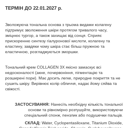
ТЕРМІН ДО 22.01.2027 р.
Зволожуюча тональна основа з трьома видами колагену
підтримує зволоження шкіри протягом тривалого часу,
зміцнює тургор, а також захищає від сонця. Сприяє
прискоренню синтезу гіалуронової кислоти, колагену та
еластину, завдяки чому шкіра стає більш пружною та
еластичною, розгладжуються зморшки.
Тональний крем COLLAGEN 3X якісно замаскує всі
недосконалості (акне, почервоніння, пігментацію та
розширені пори). Має досить легке, природне покриття та не
сушить шкіру. Вирівнює колір обличчя, надає йому сяйва та
свіжості.
ЗАСТОСУВАННЯ:
Нанесіть необхідну кількість тональної
основи та рівномірно розтушуйте, використовуючи
спеціальний спонж, пензлик або подушечки пальців.
СКЛАД:
Water, Cyclopentasiloxane, Titanium Dioxide,