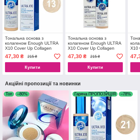
Тональна основа з
Тональна основа з
Тона
колагеном Enough ULTRA
колагеном Enough ULTRA
кол
X10 Cover Up Collagen
X10 Cover Up Collagen
X10 
Foundation SPF50+ PA+++
Foundation SPF50+ PA+++
Foun
47,30
47,30
47,
₴
₴
215 ₴
215 ₴
No13 (100 g)
No21 (100 g)
No21
Купити
Купити
Акційні пропозиції та новинки
Топ
–80%
Гаряча ПРОПОЗИЦІЯ
–78%