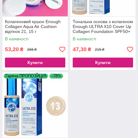
Колагеновий кушон Enough
Тональна основа з колагеном
Collagen Aqua Air Cushion
Enough ULTRA X10 Cover Up
відтінок 21, 15 г
Collagen Foundation SPF50+
PA+++ No21 (100 g)
В наявності
В наявності
53,20
47,30
₴
₴
266 ₴
215 ₴
Купити
Купити
Гаряча ПРОПОЗИЦІЯ
–78%