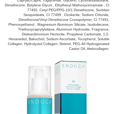
Caprylic/Capric Triglyceride, Glycerin, Cyclohexasiloxane,
Dimethicone, Butylene Glycol , Ethylhexyl Methoxycinnamate , CI
77492, Cetyl PEG/PPG-10/1 Dimethicone, Sorbitan
Sesquioleate, CI 77499 , Ozokerite, Sodium Chloride,
Dimethicone/Vinyl Dimethicone Crosspolymer, CI 77491,
Phenoxyethanol , Magnesium Aluminum Silicate, Isododecane,
Triethoxycaprylylsilane, Aluminum Hydroxide, Fragrance,
Disteardimonium Hectorite, Propylene Carbonate, 1,2-
Hexanediol, Bakuchiol, Sodium Ascorbate, Tocopherol, Soluble
Collagen, Hydrolyzed Collagen, Retinol, PEG-40 Hydrogenated
Castor Oil, Atelocollagen.