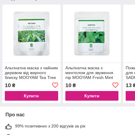
Альгінатна маска з чайним
Альгінатна маска з
Пожи
деревом від жирного
ментолом для звуження
для 
блиску MOOYAM Tea Tree
пір MOOYAM Fresh Mint
SAD
Jelly Mask, 100 g
Jelly Mask, 100 g
10
10
13
₴
₴
Купити
Купити
Про нас
99% позитивних з 200 відгуків за рік