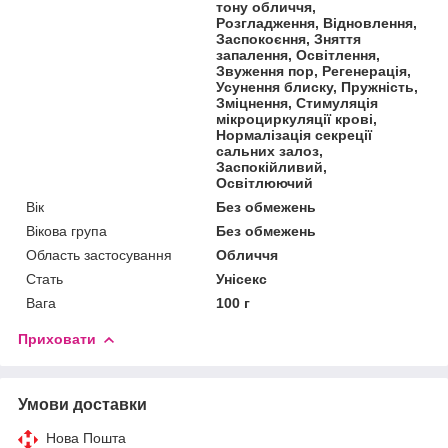
тону обличчя,
Розгладження, Відновлення,
Заспокоєння, Зняття
запалення, Освітлення,
Звуження пор, Регенерація,
Усунення блиску, Пружність,
Зміцнення, Стимуляція
мікроциркуляції крові,
Нормалізація секреції
сальних залоз,
Заспокійливий,
Освітлюючий
Вік
Без обмежень
Вікова група
Без обмежень
Область застосування
Обличчя
Стать
Унісекс
Вага
100 г
Приховати
Умови доставки
Нова Пошта