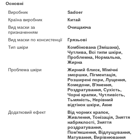
Основні
Виробник
Sadoer
Країна виробник
Китай
Вид маски за
Очищаюча
призначенням
Вид маски по консистенції
Грязьові
Тип шкіри
Комбінована (Змішана),
Чутлива, Всі типи шкіри,
Проблемна, Нормальна,
Жирна
Проблема шкіри
Жирний блиск, Мімічні
зморшки, Пігментація,
Розширені пори, Лущення,
Комедони, В'янення,
Роздратування, Сухість,
Чорні крапки, Чутливість,
Тьмяність, Нерівний
відтінок шкіри, Акне
Додатковий ефект
Від чорних крапок,
Живлення, Тонізація, Зняття
набряклості, Зняття
роздратування,
Пом'якшення, Відлущування,
Матування, Вирівнювання