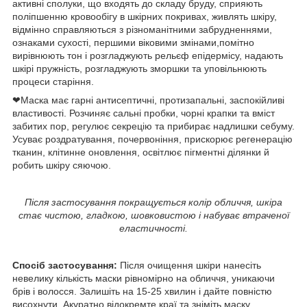
активні сполуки, що входять до складу бруду, сприяють
поліпшенню кровообігу в шкірних покривах, живлять шкіру,
відмінно справляються з різноманітними забрудненнями,
ознаками сухості, першими віковими змінами,помітно
вирівнюють тон і розгладжують рельєф епідермісу, надають
шкірі пружність, розгладжують зморшки та уповільнюють
процеси старіння.
❤Маска має гарні антисептичні, протизапальні, заспокійливі
властивості. Розчиняє сальні пробки, чорні крапки та вміст
забитих пор, регулює секрецію та прибирає надлишки себуму.
Усуває роздратування, почервоніння, прискорює регенерацію
тканин, клітинне оновлення, освітлює пігментні ділянки й
робить шкіру сяючою.
Після застосування покращується колір обличчя, шкіра
стає чистою, гладкою, шовковистою і набуває втраченої
еластичності.
Спосіб застосування:
Після очищення шкіри нанесіть
невелику кількість маски рівномірно на обличчя, уникаючи
брів і волосся. Залишіть на 15-25 хвилин і дайте повністю
висохнути. Акуратно відокремте краї та зніміть маску.