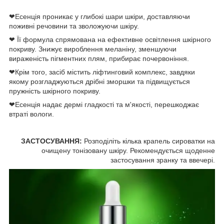
❤Есенція проникає у глибокі шари шкіри, доставляючи
поживні речовини та зволожуючи шкіру.
❤ Її формула спрямована на ефективне освітлення шкірного
покриву. Знижує вироблення меланіну, зменшуючи
вираженість пігментних плям, прибирає почервоніння.
❤Крім того, засіб містить ліфтинговий комплекс, завдяки
якому розгладжуються дрібні зморшки та підвищується
пружність шкірного покриву.
❤Есенція надає дермі гладкості та м'якості, перешкоджає
втраті вологи.
ЗАСТОСУВАННЯ:
Розподіліть кілька крапель сироватки на
очищену тонізовану шкіру. Рекомендується щоденне
застосування зранку та ввечері.