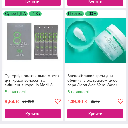
Купити
Купити
Супер ЦІНА
–40%
Новинка
–30%
Супервідновлювальна маска
Заспокійливий крем для
для краси волосся та
обличчя з екстрактом алое
зміцнення коренів Masil 8
вера Jigott Aloe Vera Water
Seconds Salon Super Mild
Bomb Cream, 150 ml
В наявності
В наявності
Hair Mask
9,84
149,80
₴
₴
16,40 ₴
214 ₴
Купити
Купити