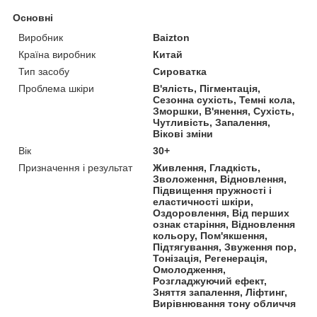
Основні
Виробник
Baizton
Країна виробник
Китай
Тип засобу
Сироватка
Проблема шкіри
В'ялість, Пігментація,
Сезонна сухість, Темні кола,
Зморшки, В'янення, Сухість,
Чутливість, Запалення,
Вікові зміни
Вік
30+
Призначення і результат
Живлення, Гладкість,
Зволоження, Відновлення,
Підвищення пружності і
еластичності шкіри,
Оздоровлення, Від перших
ознак старіння, Відновлення
кольору, Пом'якшення,
Підтягування, Звуження пор,
Тонізація, Регенерація,
Омолодження,
Розгладжуючий ефект,
Зняття запалення, Ліфтинг,
Вирівнювання тону обличчя