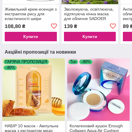
Живильний крем-есенція з
Зволожуюча, освітлююча,
Анти
екстрактом рису для
підтягуюча нічна маска
обли
еластичності шкіри
для обличчя SADOER
екст
Bioaqua Rice Raw Pulp
Whitening GRAPES, 120 g
BIOA
108,80
139
89
₴
₴
Essence Cream, 60 г
Esse
Купити
Купити
Акційні пропозиції та новинки
ГАРЯЧА ПРОПОЗИЦІЯ
Топ
–80%
–80%
НАБІР 10 масок - Ампульна
Колагеновий кушон Enough
маска з екстрактом меду
Collagen Aqua Air Cushion