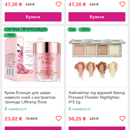
47,30
47,30
₴
₴
215 ₴
215 ₴
Купити
Купити
ГАРЯЧА ПРОПОЗИЦІЯ
Топ
–55%
–70%
Крем-Есенція для шкіри
Хайлайтер під відомий бренд
навколо очей з екстрактом
Pressed Powder Highlighter,
троянди Liftheng Rose
4*3.1g
Moisturizing Eye Cream, 60 г
В наявності
В наявності
23,82
56,25
₴
₴
79,40 ₴
125 ₴