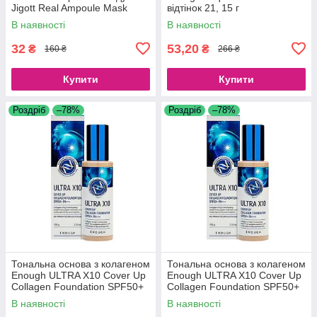
Jigott Real Ampoule Mask
відтінок 21, 15 г
Honey, 10 шт.*27 мл.
В наявності
В наявності
32
53,20
₴
₴
160 ₴
266 ₴
Купити
Купити
Роздріб
–78%
Роздріб
–78%
Тональна основа з колагеном
Тональна основа з колагеном
Enough ULTRA X10 Cover Up
Enough ULTRA X10 Cover Up
Collagen Foundation SPF50+
Collagen Foundation SPF50+
PA+++ No13 (100 g)
PA+++ No21 (100 g)
В наявності
В наявності